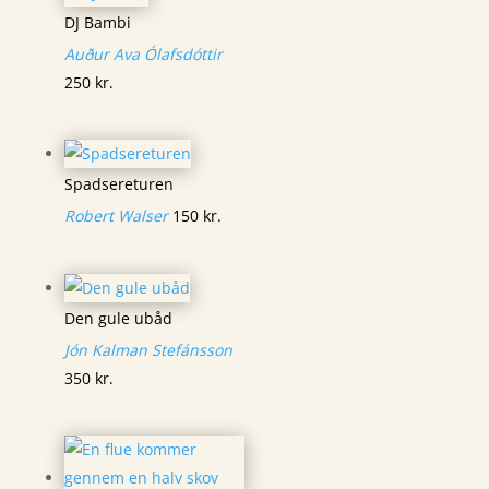
DJ Bambi
Auður Ava Ólafsdóttir
250
kr.
Spadsereturen
Robert Walser
150
kr.
Den gule ubåd
Jón Kalman Stefánsson
350
kr.