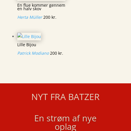
En flue kommer gennem
en halv skov
Herta Müller
200
kr.
Lille Bijou
Patrick Modiano
200
kr.
NYT FRA BATZER
En strøm af nye
oplag