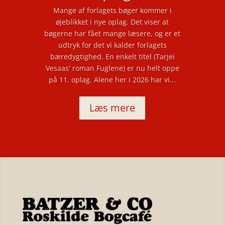
Mange af forlagets bøger kommer i
øjeblikket i nye oplag. Det viser at
bøgerne har fået mange læsere, og er et
udtryk for det vi kalder forlagets
bæredygtighed. En enkelt titel (Tarjei
Vesaas' roman Fuglene) er nu helt oppe
på 11. oplag. Alene her i 2026 har vi...
Læs mere