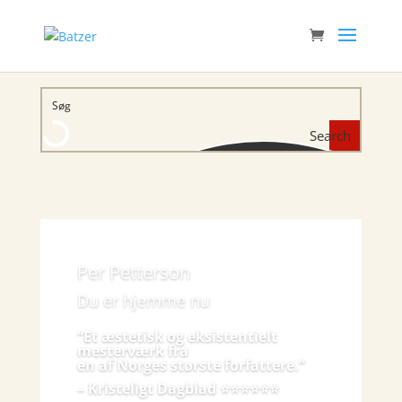
Search
Per Petterson
Du er hjemme nu
“Et æstetisk og eksistentielt
mesterværk fra
en af Norges største forfattere.”
– Kristeligt Dagblad ⭐️⭐️⭐️⭐️⭐️⭐️