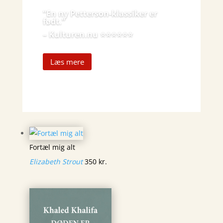
“En ny Petterson-klassiker er
født.
”
– Kulturen.nu
⭐️⭐️⭐️⭐️⭐️⭐️
Læs mere
Fortæl mig alt
Elizabeth Strout
350
kr.