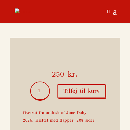
250
kr.
Døden
Tilføj til kurv
er
hårdt
arbejde
antal
Oversat fra arabisk af June Dahy
2026. Hæftet med flapper. 208 sider