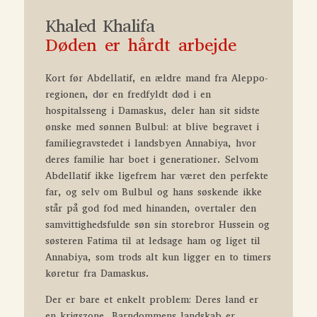
Khaled Khalifa
Døden er hårdt arbejde
Kort før Abdellatif, en ældre mand fra
Aleppo-
regionen, dør en fredfyldt død i en
hospitalsseng i Damaskus, deler han sit sidste
ønske med sønnen Bulbul: at blive begravet i
familiegravstedet i landsbyen Annabiya, hvor
deres familie har boet i generationer. Selvom
Abdellatif ikke ligefrem har været den perfekte
far, og selv om Bulbul og hans søskende ikke
står på god fod med hinanden, overtaler den
samvittighedsfulde søn sin storebror Hussein og
søsteren Fatima til at ledsage ham og liget til
Annabiya, som trods alt kun ligger en to timers
køretur fra Damaskus.
Der er bare et enkelt problem: Deres land er
en krigszone. Barndommens landskab
er