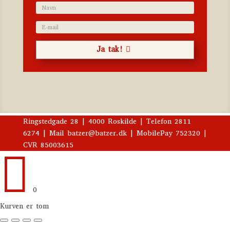
Ja tak!
Ringstedgade 28 | 4000 Roskilde | Telefon 2811
6274 | Mail batzer@batzer.dk | MobilePay 752320 |
CVR 85003615

0
Kurven er tom