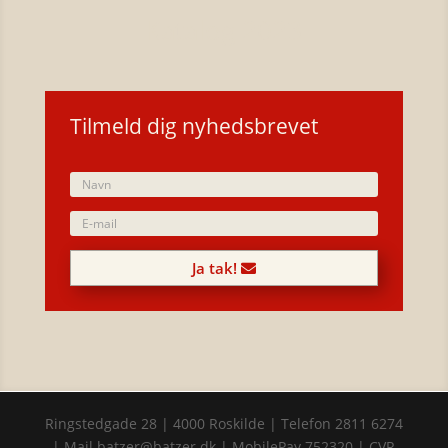
Katalog 2023
Tilmeld dig nyhedsbrevet
Ja tak!
Ringstedgade 28 | 4000 Roskilde | Telefon 2811 6274
| Mail batzer@batzer.dk | MobilePay 752320 | CVR