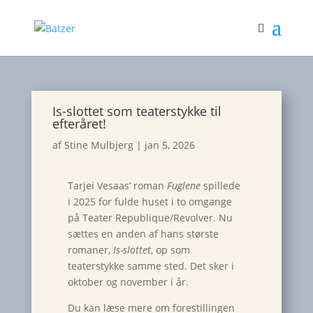
Is-slottet som teaterstykke til
efteråret!
af
Stine Mulbjerg
|
jan 5, 2026
Tarjei Vesaas’ roman
Fuglene
spillede
i 2025 for fulde huset i to omgange
på Teater Republique/Revolver. Nu
sættes en anden af hans største
romaner,
Is-slottet
, op som
teaterstykke samme sted. Det sker i
oktober og november i år.
Du kan læse mere om forestillingen