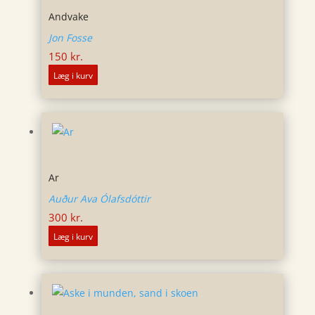
Andvake
Jon Fosse
150
kr.
Læg i kurv
Ar
Auður Ava Ólafsdóttir
300
kr.
Læg i kurv