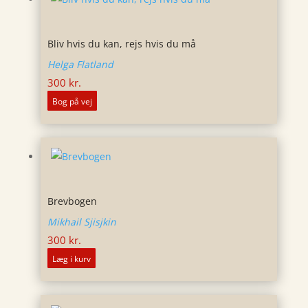
Bliv hvis du kan, rejs hvis du må
Helga Flatland
300
kr.
Bog på vej
Brevbogen
Mikhail Sjisjkin
300
kr.
Læg i kurv