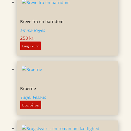
Breve fra en barndom
Emma Reyes
250
kr.
Læg i kurv
Broerne
Tarjei Vesaas
Bog på vej