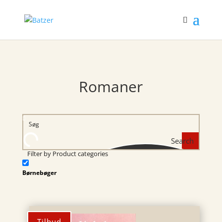
Romaner
Search
Filter by Product categories
Børnebøger
Tilbud
Tilbud