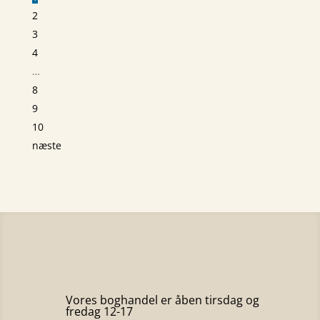
2
3
4
…
8
9
10
næste
Vores boghandel er åben tirsdag og
fredag 12-17