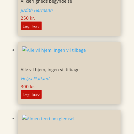
Al kærligheds begyndelse
Judith Hermann
250
kr.
Læg i kurv
Alle vil hjem, ingen vil tilbage
Helga Flatland
300
kr.
Læg i kurv