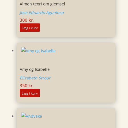
Almen teori om glemsel
José Eduardo Agualusa
300
kr.
Læg i kurv
Amy og Isabelle
Elizabeth Strout
350
kr.
Læg i kurv