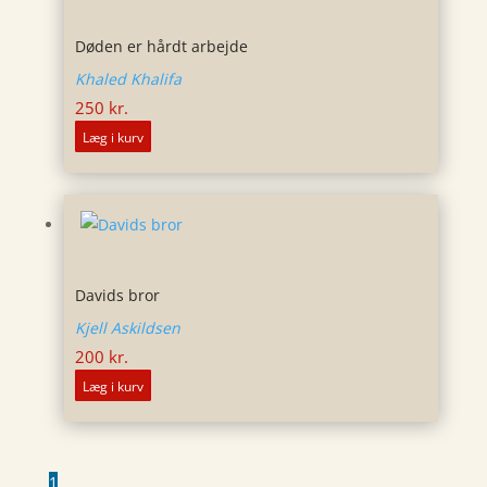
Døden er hårdt arbejde
Khaled Khalifa
250
kr.
Læg i kurv
Davids bror
Kjell Askildsen
200
kr.
Læg i kurv
1