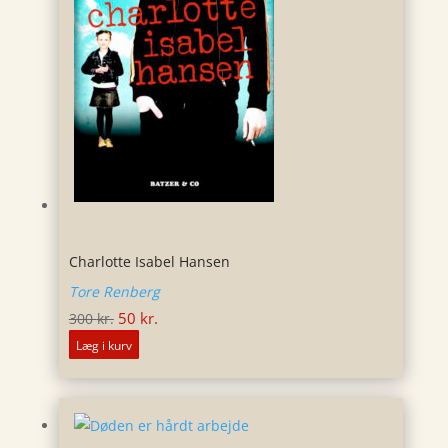
Charlotte Isabel Hansen
Tore Renberg
Den
Den
50
kr.
300
kr.
oprindelige
aktuelle
Læg i kurv
pris
pris
var:
er:
300 kr..
50 kr..