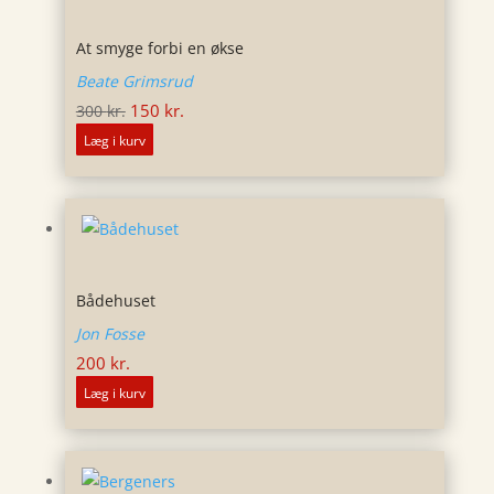
At smyge forbi en økse
Beate Grimsrud
Den
Den
150
kr.
300
kr.
oprindelige
aktuelle
Læg i kurv
pris
pris
var:
er:
300 kr..
150 kr..
Bådehuset
Jon Fosse
200
kr.
Læg i kurv