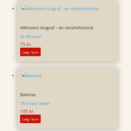
Atkinsons biograf – en vandrehistorie
Ib Michael
75
kr.
Læg i kurv
Balanse
Thorvald Steen
100
kr.
Læg i kurv