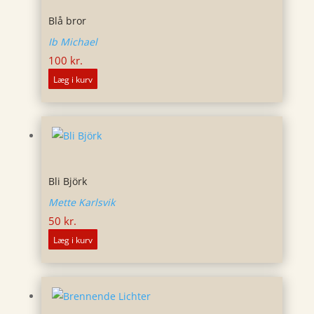
Blå bror
Ib Michael
100
kr.
Læg i kurv
Bli Björk
Mette Karlsvik
50
kr.
Læg i kurv