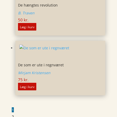
De hængtes revolution
B. Traven
50
kr.
Læg i kurv
De som er ute i regnværet
Mirjam Kristensen
75
kr.
Læg i kurv
1
2