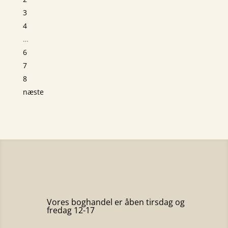
3
4
…
6
7
8
næste
Vores boghandel er åben tirsdag og
fredag 12-17