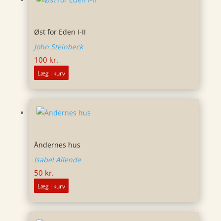
Øst for Eden I-II
John Steinbeck
100
kr.
Læg i kurv
Åndernes hus
Isabel Allende
50
kr.
Læg i kurv