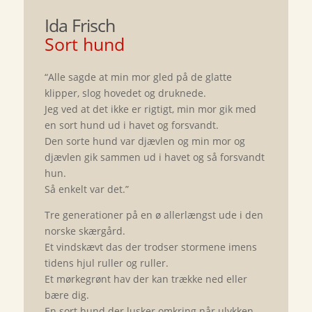
Ida Frisch
Sort hund
“Alle sagde at min mor gled på de glatte
klipper, slog hovedet og druknede.
Jeg ved at det ikke er rigtigt, min mor gik med
en sort hund ud i havet og forsvandt.
Den sorte hund var djævlen og min mor og
djævlen gik sammen ud i havet og så forsvandt
hun.
Så enkelt var det.”
Tre generationer på en ø allerlængst ude i den
norske skærgård.
Et vindskævt das der trodser stormene imens
tidens hjul ruller og ruller.
Et mørkegrønt hav der kan trække ned eller
bære dig.
En sort hund der lusker omkring når ulykken