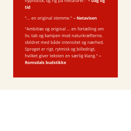
hypnotisk, og rig på metaforer."
– Dag og
tid
"... en original stemme."
– Netavisen
"Ambitiøs og original … en fortælling om
liv, tab og kampen mod naturkræfterne,
skildret med både intensitet og nærhed.
Sproget er rigt, rytmisk og billedrigt,
hvilket giver teksten en særlig klang."
–
Romsdals budstikke