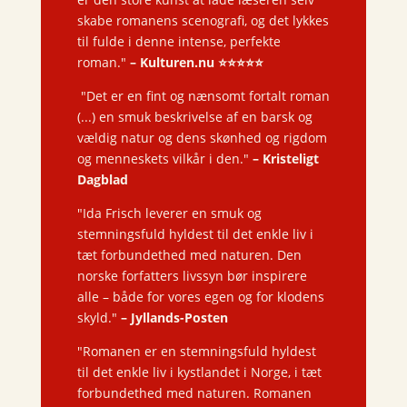
skabe romanens scenografi, og det lykkes
til fulde i denne intense, perfekte
roman."
– Kulturen.nu ⭐️⭐️⭐️⭐️⭐️
"
Det er en fint og nænsomt fortalt roman
(...)
en smuk beskrivelse af en barsk og
vældig natur og dens skønhed og rigdom
og menneskets vilkår i den."
– Kristeligt
Dagblad
"Ida Frisch leverer en smuk og
stemningsfuld hyldest til det enkle liv i
tæt forbundethed med naturen. Den
norske forfatters livssyn bør inspirere
alle – både for vores egen og for klodens
skyld."
– Jyllands-Posten
"Romanen er en stemningsfuld hyldest
til det enkle liv i kystlandet i Norge, i tæt
forbundethed med naturen. Romanen