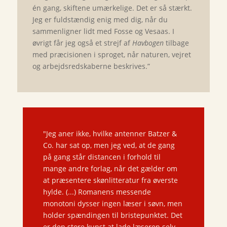
én gang, skiftene umærkelige. Det er så stærkt.
Jeg er fuldstændig enig med dig, når du
sammenligner lidt med Fosse og Vesaas. I
øvrigt får jeg også et strejf af
Havbogen
tilbage
med præcisionen i sproget, når naturen, vejret
og arbejdsredskaberne beskrives.”
"Jeg aner ikke, hvilke antenner Batzer &
Co. har sat op, men jeg ved, at de gang
på gang står distancen i forhold til
mange andre forlag, når det gælder om
at præsentere skønlitteratur fra øverste
hylde. (...) Romanens messende
monotoni dysser ingen læser i søvn, men
holder spændingen til bristepunktet. Det
er den store kunst at lade læseren selv