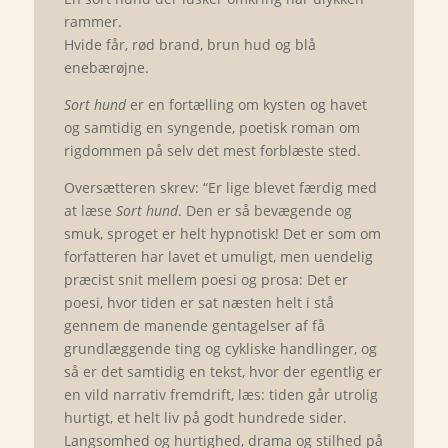
rammer.
Hvide får, rød brand, brun hud og blå
enebærøjne.
Sort hund
er en fortælling om kysten og havet
og samtidig en syngende, poetisk roman om
rigdommen på selv det mest forblæste sted.
Oversætteren skrev: “Er lige blevet færdig med
at læse
Sort hund
. Den er så bevægende og
smuk, sproget er helt hypnotisk! Det er som om
forfatteren har lavet et umuligt, men uendelig
præcist snit mellem poesi og prosa: Det er
poesi, hvor tiden er sat næsten helt i stå
gennem de manende gentagelser af få
grundlæggende ting og cykliske handlinger, og
så er det samtidig en tekst, hvor der egentlig er
en vild narrativ fremdrift, læs: tiden går utrolig
hurtigt, et helt liv på godt hundrede sider.
Langsomhed og hurtighed, drama og stilhed på