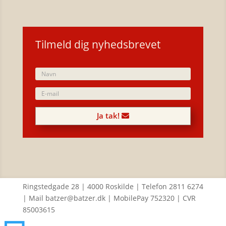
Tilmeld dig nyhedsbrevet
Ja tak!
Ringstedgade 28 | 4000 Roskilde | Telefon 2811 6274
| Mail batzer@batzer.dk | MobilePay 752320 | CVR
85003615