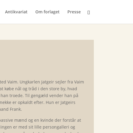
Antikvariat
Om forlaget
Presse
 sted Vaim. Ungkarlen Jatgeir sejler fra Vaim
 at købe nål og tråd i den store by, hvad
nd han troede. Til gengæld vender han på
ekke er opkaldt efter. Hun er Jatgeirs
mand Frank.
assive mænd og en kvinde der forstår at
lingen er med sit lille persongalleri og