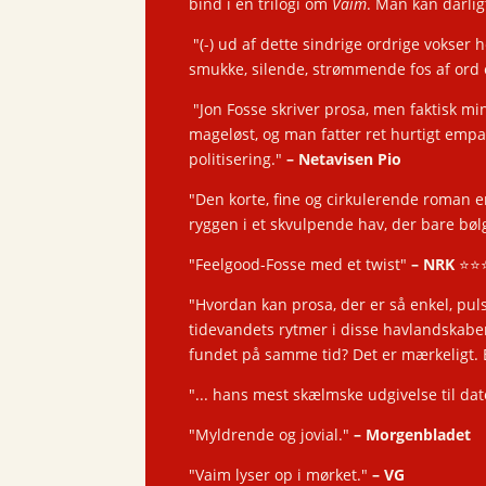
bind i en trilogi om
Vaim
. Man kan dårlig
"(-)
ud af dette sindrige ordrige vokser
smukke, silende, strømmende fos af ord 
"
Jon Fosse skriver prosa, men faktisk min
mageløst, og man fatter ret hurtigt empa
politisering."
– Netavisen Pio
"Den korte, fine og cirkulerende roman e
ryggen i et skvulpende hav, der bare bøl
"Feelgood-Fosse med et twist"
– NRK
⭐️⭐️⭐
"Hvordan kan prosa, der er så enkel, pul
tidevandets rytmer i disse havlandskaber
fundet på samme tid? Det er mærkeligt. 
"... hans mest skælmske udgivelse til dato.
"Myldrende og jovial."
–
Morgenbladet
"Vaim lyser op i mørket."
– VG