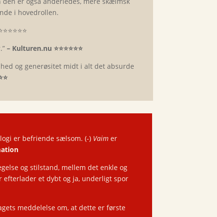
n den er også anderledes, mere skælmsk
nde i hovedrollen.
⭐️⭐️⭐️⭐️⭐️⭐️
.”
– Kulturen.nu
⭐️⭐️⭐️⭐️⭐️⭐️
ed og generøsitet midt i alt det absurde
⭐️⭐️
logi er befriende sælsom. (-)
Vaim
er
mation
ægelse og stilstand, mellem det enkle og
efterlader et dybt og ja, underligt spor
lagets meddelelse om, at dette er første