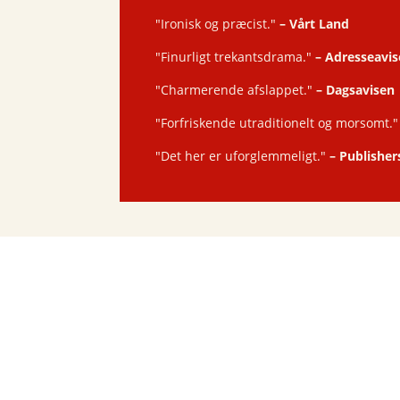
"Ironisk og præcist."
–
Vårt Land
"Finurligt trekantsdrama."
–
Adresseavis
"Charmerende afslappet."
–
Dagsavisen
"Forfriskende utraditionelt og morsomt.
"Det her er uforglemmeligt."
–
Publisher
Låst guitar
Jon Fosse
250
kr.