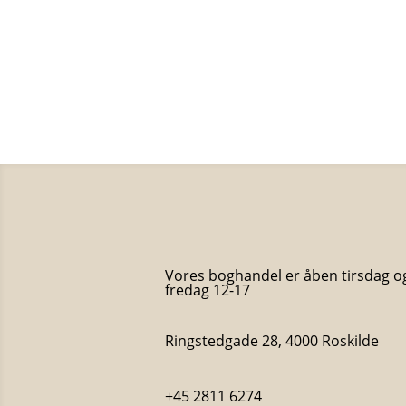
Jon Fosse
200
kr.
Olavs drømme
Jon Fosse
150
kr.
Vores boghandel er åben tirsdag o
fredag 12-17
Ringstedgade 28, 4000 Roskilde
+45 2811 6274