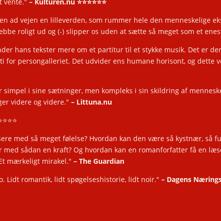
t vente."
– Kulturen.nu
⭐️⭐️⭐️⭐️⭐️⭐️
 hen ad vejen en lilleverden, som rummer hele den menneskelige ek
ebbe roligt ud og (-) slipper os uden at sætte så meget som et en
der hans tekster mere om et partitur til et stykke musik. Det er der 
ti for persongalleriet. Det udvider ens humane horisont, og dette
r simpel i sine sætninger, men kompleks i sin skildring af mennesk
ger videre og videre."
– Littuna.nu
️⭐️⭐️⭐️
sere med så meget følelse? Hvordan kan den være så kystnær, så fu
 med sådan en kraft? Og hvordan kan en romanforfatter få en læser 
Et mærkeligt mirakel."
– The Guardian
 Lidt romantik, lidt spøgelseshistorie, lidt noir."
–
Dagens Nærings