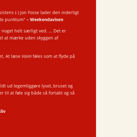
sistens
(-)
Jon Fosse lader den inderligt
este punktum"
– Weekendavisen
noget helt særligt ved. ... Det er
 vel at mærke uden skyggen af
et. At læse
Vaim
føles som at flyde på
ldt ud legemliggøre lyset, bruset og
til at føle sig både så fortabt og så
liv