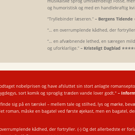
musikalske sprog umiskendeligt Fosse, me
og humoristisk og med en handlekraftig kvi
“Tryllebinder læseren.”
– Bergens Tidende
“… en overrumplende kådhed, der fortryller
“… en afvæbnende lethed, en særegen mildh
og uforklarlige.”
– Kristeligt Dagblad
⭐️⭐️⭐️⭐️
odtaget nobelprisen og have afsluttet sin stort anlagte romansepto
bygdegys, sort komik og sproglig træden vande lover godt."
– Infor
inde sig på en tærskel – mellem tale og stilhed, lys og mørke, bev
et roman, måske en bagatel ved første øjekast, men en bagatel, der 
overrumplende kådhed, der fortryller. (-) Og det allerbedste er for