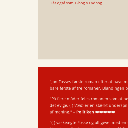
Fås også som: E-bog & Lydbog
"Jon Fosses første roman efter at have m
bare første af tre romaner. Blandingen 
"På flere måder føles romanen som at bef
det evige.
(-)
Vaim
er en stærkt underspill
af mening."
– Politiken
❤️❤️❤️❤️❤️
"(-) vaskeægte Fosse og alligevel med en 