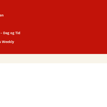
en
"
–
Dag og Tid
s Weekly