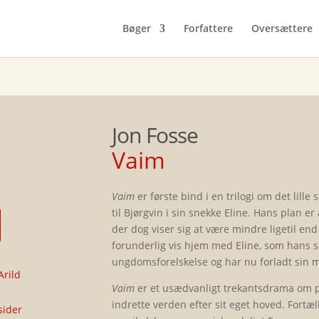
Bøger
Forfattere
Oversættere
Jon Fosse
Vaim
Vaim
er første bind i en trilogi om det lille
til Bjørgvin i sin snekke Eline. Hans plan er
der dog viser sig at være mindre ligetil e
forunderlig vis hjem med Eline, som hans sn
ungdomsforelskelse og har nu forladt sin 
Arild
Vaim
er et usædvanligt trekantsdrama om p
indrette verden efter sit eget hoved. Fortæl
sider