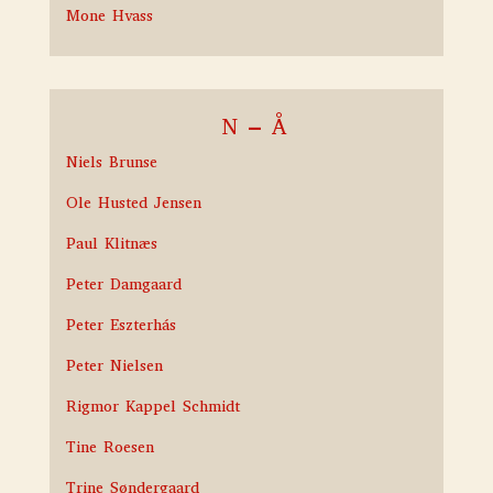
Mone Hvass
N – Å
Niels Brunse
Ole Husted Jensen
Paul Klitnæs
Peter Damgaard
Peter Eszterhás
Peter Nielsen
Rigmor Kappel Schmidt
Tine Roesen
Trine Søndergaard