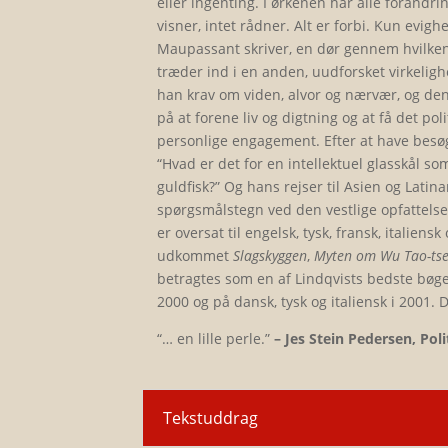
eller ingenting. I ørkenen har alle forandrin
visner, intet rådner. Alt er forbi. Kun evig
Maupassant skriver, en dør gennem hvilken
træder ind i en anden, uudforsket virkeligh
han krav om viden, alvor og nærvær, og den 
på at forene liv og digtning og at få det pol
personlige engagement. Efter at have besøg
“Hvad er det for en intellektuel glasskål 
guldfisk?” Og hans rejser til Asien og Lati
spørgsmålstegn ved den vestlige opfattelse
er oversat til engelsk, tysk, fransk, italien
udkommet
Slagskyggen
,
Myten om Wu Tao-ts
betragtes som en af Lindqvists bedste bøge
2000 og på dansk, tysk og italiensk i 2001. 
“… en lille perle.”
–
Jes Stein Pedersen, Poli
Tekstuddrag