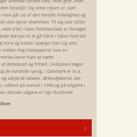
ger allerede fundet sted. Intet gror, intet
heden forestår. Og selve rejsen er, som
 man går ud af den kendte virkelighed og
ed som ligner drømmen. Til sig selv stiller
røde tråd i hans forfatterskab er forsøget
itiske klarsyn til at gå hånd i hånd med det
t Kina og Indien spørger han sig selv:
som holder mig indespærret som en
namerika lærer ham at sætte
 af demokrati og frihed. Lindqvists bøger
sk og de nordiske sprog. I Danmark er bl.a.
e
og
Udryd de sataner
.
Ørkendykkerne
, der
r, udkom på svensk i 1990 og på engelsk i
Den danske udgave er rigt illustreret.
tiken