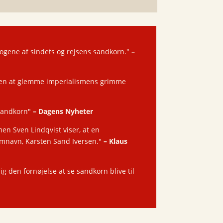
krogene af sindets og rejsens sandkorn."
–
uden at glemme imperialismens grimme
 sandkorn"
–
Dagens Nyheter
men Sven Lindqvist viser, at en
emnavn, Karsten Sand Iversen."
–
Klaus
g den fornøjelse at se sandkorn blive til