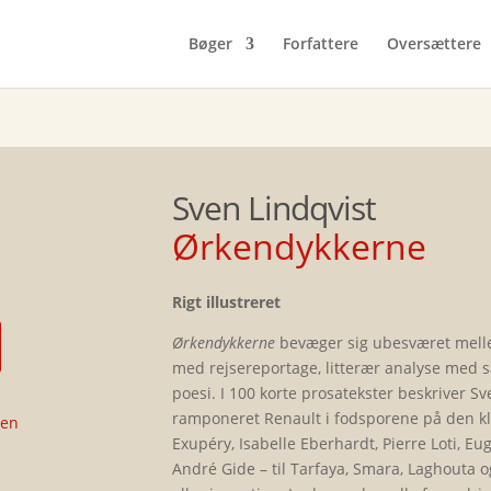
Bøger
Forfattere
Oversættere
Sven Lindqvist
Ørkendykkerne
Rigt illustreret
Ørkendykkerne
bevæger sig ubesværet mellem
med rejsereportage, litterær analyse med 
poesi. I 100 korte prosatekster beskriver S
ramponeret Renault i fodsporene på den kla
sen
Exupéry, Isabelle Eberhardt, Pierre Loti, 
André Gide – til Tarfaya, Smara, Laghouta