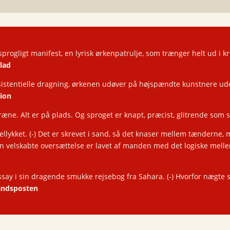
progligt manifest, en lyrisk ørkenpatrulje, som trænger helt ud i 
lad
eksistentielle dragning, ørkenen udøver på højspændte kunstnere 
tion
eræne. Alt er på plads. Og sproget er knapt, præcist, glitrende som
vellykket. (-) Det er skrevet i sand, så det knaser mellem tænderne, 
n velskabte oversættelse er lavet af manden med det logiske mell
say i sin dragende smukke rejsebog fra Sahara. (-) Hvorfor nægte si
landsposten