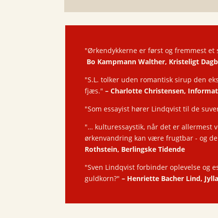
"Ørkendykkerne er først og fremmest et s
Bo Kampmann Walther, Kristeligt Dagb
"S.L. tolker uden romantisk sirup den 
fjæs."
–
Charlotte Christensen, Informa
"Som essayist hører Lindqvist til de suv
"… kulturessaystik, når det er allermest 
ørkenvandring kan være frugtbar - og de
Rothstein, Berlingske Tidende
"Sven Lindqvist forbinder oplevelse og es
guldkorn?"
–
Henriette Bacher Lind, Jyl