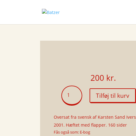
200
kr.
Ørkendykkerne
Tilføj til kurv
antal
Oversat fra svensk af Karsten Sand Iver
2001. Hæftet med flapper. 160 sider
Fås også som: E-bog