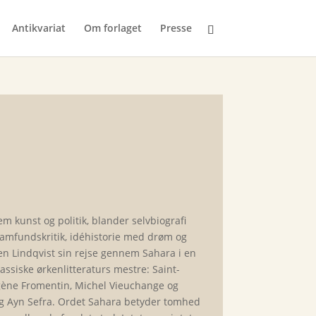
Antikvariat
Om forlaget
Presse
 kunst og politik, blander selvbiografi
samfundskritik, idéhistorie med drøm og
ven Lindqvist sin rejse gennem Sahara i en
ssiske ørkenlitteraturs mestre: Saint-
Eugène Fromentin, Michel Vieuchange og
 og Ayn Sefra. Ordet Sahara betyder tomhed