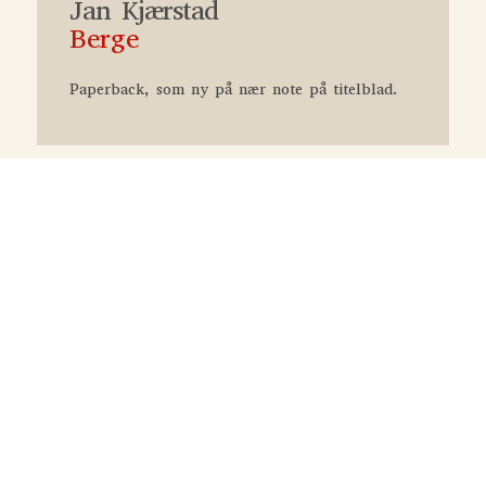
Jan Kjærstad
Berge
Paperback, som ny på nær note på titelblad.
Flaskepost fra P
Jussi Adler-Olsen
75
kr.
Jadekatten
Suzanne Brøgger
75
kr.