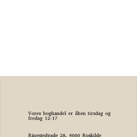
Åndernes hus
Isabel Allende
50
kr.
Din næstes hus
Jette A. Kaarsbøl
50
kr.
Vores boghandel er åben tirsdag og
fredag 12-17
Ringstedgade 28, 4000 Roskilde