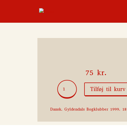
75
kr.
Atkinsons
Tilføj til kurv
biograf
-
en
Dansk. Gyldendals Bogklubber 1999. 18
vandrehistorie
antal