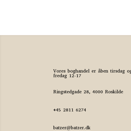
Jette A. Kaarsbøl
50
kr.
Vores boghandel er åben tirsdag o
fredag 12-17
Ringstedgade 28, 4000 Roskilde
+45 2811 6274
batzer@batzer.dk