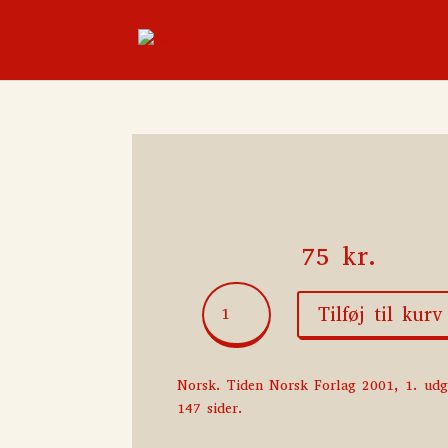
75
kr.
De
Tilføj til kurv
som
er
ute
Norsk. Tiden Norsk Forlag 2001, 1. ud
i
147 sider.
regnværet
antal