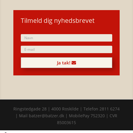
Tilmeld dig nyhedsbrevet
Ja tak!
Ringstedgade 28 | 4000 Roskilde | Telefon 2811 6274
| Mail batzer@batzer.dk | MobilePay 752320 | CVR
85003615