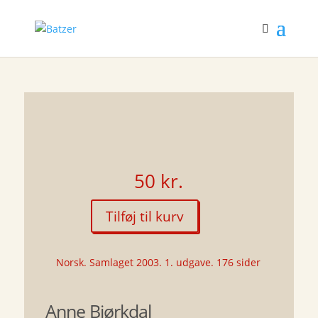
50
kr.
Tilføj til kurv
Ciutadellas
system
antal
Norsk. Samlaget 2003. 1. udgave. 176 sider
Anne Bjørkdal