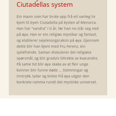
Ciutadellas system
Ein mann som har brote opp frå eit vanleg liv
kjem til byen Ciutadella på kysten af Menorca.
Han har “vandra” i ti år, før han no slår seg ned
på øya. Han er ein religiøs mystikar og fantast,
og etablerer sejelesorgpraksis på øya. Gjennom
dette blir han kjent med Fru Ferenz, ein
sjelefrende. Saman diskuterer dei religiøse
spørsmål, og blir gradvis tiltrekte av kvarandre.
På same tid blir øya skaka av at fleir unge
kvinner blir funne døde … Stemningar og
inntrykk, lydar og bilete frå øya utgjer den
konkrete ramma rundt det mystiske universet.