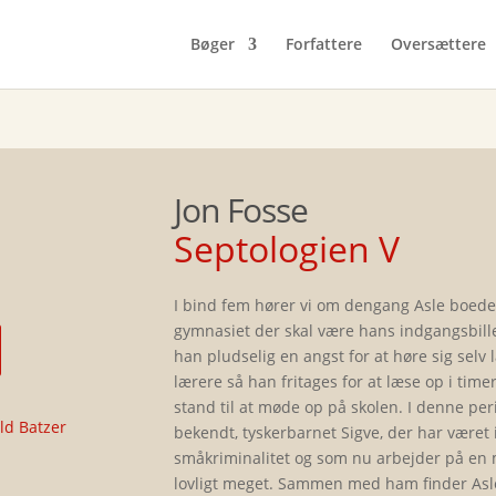
Bøger
Forfattere
Oversættere
Jon Fosse
Septologien V
I bind fem hører vi om dengang Asle boede
gymnasiet der skal være hans indgangsbill
han pludselig en angst for at høre sig selv
lærere så han fritages for at læse op i time
stand til at møde op på skolen. I denne p
ild Batzer
bekendt, tyskerbarnet Sigve, der har været 
småkriminalitet og som nu arbejder på en m
lovligt meget. Sammen med ham finder Asl