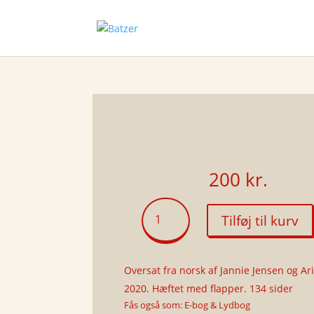
200
kr.
Septologien
Tilføj til kurv
V
antal
Oversat fra norsk af Jannie Jensen og Ar
2020. Hæftet med flapper. 134 sider
Fås også som: E-bog & Lydbog