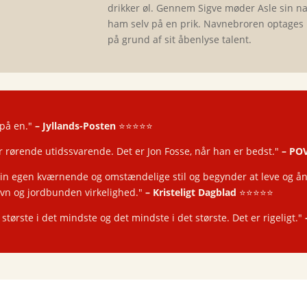
drikker øl. Gennem Sigve møder Asle sin na
ham selv på en prik. Navnebroren optage
på grund af sit åbenlyse talent.
på en."
–
Jyllands-Posten
⭐️⭐️⭐️⭐️⭐️
r rørende utidssvarende. Det er Jon Fosse, når han er bedst."
–
POV.
 sin egen kværnende og omstændelige stil og begynder at leve og ån
jævn og jordbunden virkelighed."
–
Kristeligt Dagblad
⭐️⭐️⭐️⭐️⭐️
største i det mindste og det mindste i det største. Det er rigeligt."