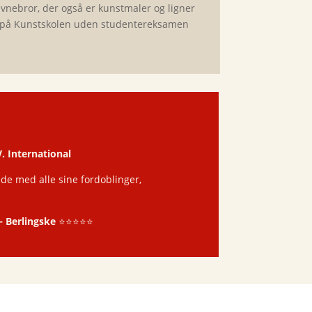
vnebror, der også er kunstmaler og ligner
s på Kunstskolen uden studentereksamen
 International
de med alle sine fordoblinger,
–
Berlingske
⭐️⭐️⭐️⭐️⭐️