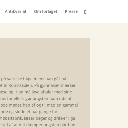
Antikvariat
Om forlaget
Presse
 på værelse i Aga mens han går på
et til Kunstskolen. På gymnasiet mærker
 læse op. Han må lave aftaler med sine
rne, for ellers gør angsten ham ude af
eriode mødes han af og til med en gammel
inde og sidde et par gange for
øbelfabrik, læser bøger og drikker lige
e ud af at det dæmper angsten når han