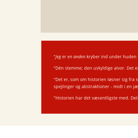
"
J
eg er en anden
kryber ind under huden 
"Dén stemme; den uskyldige alvor. Det e
"Det er, som om historien løsner sig fra
spejlinger og abstraktioner - midt i en 
"Historien har det væsentligste med. Det 