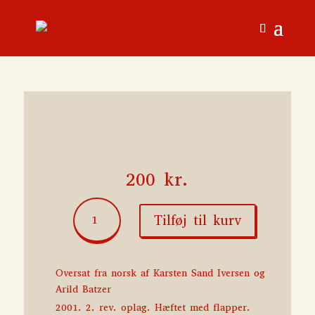
200
kr.
Morgen
Tilføj til kurv
og
aften
antal
Oversat fra norsk af Karsten Sand Iversen og
Arild Batzer
2001. 2. rev. oplag. Hæftet med flapper.