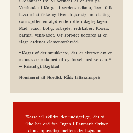
i Johannes’ liv. Vi befinder os et sted på
Vestlandet i Norge, i verdens udkant, hvor folk
lever af at fiske og livet drejer sig om de ting
som spiller en afgørende rolle i dagligdagen:
Mad, vand, bolig, arbejde, redskaber. Konen,
barnet, venskabet. Og sproget udgøres af en
slags ordenes elementarforråd.
“Noget af det smukkeste, der er skrevet om et
menneskes ankomst til og farvel med verden.”
– Kristeligt Dagblad
Nomineret til Nordisk Råds Litteraturpris
"Fosse vil skildre det uudsigelige, det vi
ikke har ord for. Ingen i Danmark skriver
i denne spænding mellem det højstemte