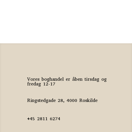
Olavs drømme
Jon Fosse
150
kr.
Vores boghandel er åben tirsdag og
fredag 12-17
Ringstedgade 28, 4000 Roskilde
+45 2811 6274