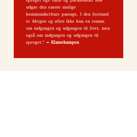
sproget lige fuldt og paradoksalt nok
udgør den eneste mulige
kommunikerbare passage. I den forstand
er
Morgen og aften
ikke kun en roman
om indgangen og udgangen til livet, men
også om indgangen og udgangen til
sproget."
– Klassekampen
Vaim
Jon Fosse
200
kr.
Låst guitar