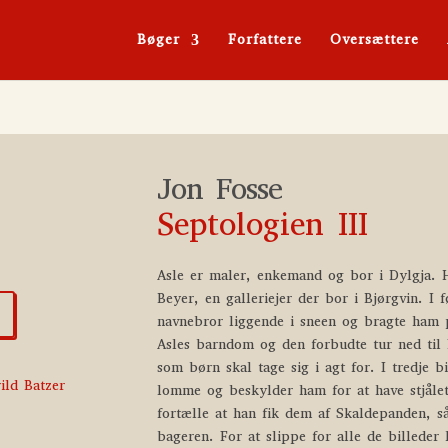
Bøger
Forfattere
Oversættere
Jon Fosse
Septologien III
Asle er maler, enkemand og bor i Dylgja. 
Beyer, en galleriejer der bor i Bjørgvin. I 
navnebror liggende i sneen og bragte ham 
Asles barndom og den forbudte tur ned ti
som børn skal tage sig i agt for. I tredje b
ild Batzer
lomme og beskylder ham for at have stjålet
fortælle at han fik dem af Skaldepanden, s
bageren. For at slippe for alle de billeder 