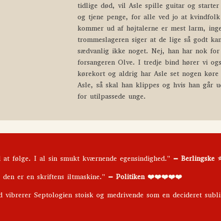
tidlige død, vil Asle spille guitar og starte
og tjene penge, for alle ved jo at kvindfo
kommer ud af højtalerne er mest larm, inge
trommeslageren siger at de lige så godt ka
sædvanlig ikke noget. Nej, han har nok for 
forsangeren Olve. I tredje bind hører vi og
kørekort og aldrig har Asle set nogen køre
Asle, så skal han klippes og hvis han går 
for utilpassede unge.
 at følge. I al sin smukt kværnende egensindighed."
–
Berlingske ⭐️
den er en skriftens iltmaskine."
–
Politiken ❤️❤️❤️❤️❤️
nd vibrerer Septologien stoisk og medrivende som en decideret sub