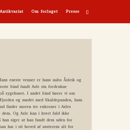
Antikvariat
Om forlaget
Presse
Hans eneste venner er hans nabo Åsleik og
første bind fandt Asle sin fordrukne
på sygehuset. I andet bind hører vi om
l Fjorden og mødet med Skaldepanden, ham
ind finder moren tre enkroner i Asles
 dem. Og Asle kan i hvert fald ikke
å han siger at han fandt dem uden for
han har i sit hoved af søsterens alt for