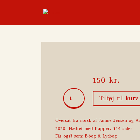
150
kr.
Septologien
Tilføj til kurv
III
antal
Oversat fra norsk af Jannie Jensen og Ar
2020. Hæftet med flapper. 114 sider
Fås også som: E-bog & Lydbog