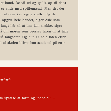
r et band. De vil ud og spille op til dans
lk er vilde med spillemænd. Men det der
n af dem kan rigtig spille. Og da
n opgive hele bandet, siger Asle som
langt hår til at han kan snakke, siger
så om moren som presser faren til at tage
 så langsomt. Og hun er hele tiden efter
ud af skolen bliver han sendt ud på en ø
⭐️⭐️⭐️⭐️
lim syntese af form og indhold."
–