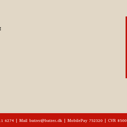
Katalog 2023
g
811 6274 | Mail batzer@batzer.dk | MobilePay 752320 | CVR 850