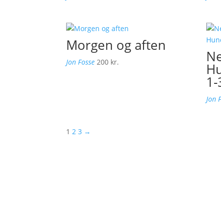
Morgen og aften
Ne
Jon Fosse
200
kr.
Hu
1-
Jon 
1
2
3
→