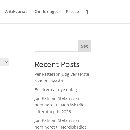
Antikvariat
Om forlaget
Presse
Søg
Recent Posts
Per Petterson udgiver første
roman i syv år!
En strøm af nye oplag
Jón Kalman Stefánsson
nomineret til Nordisk Råds
Litteraturpris 2026
Jón Kalman Stefánsson
nomineret til Nordisk Råds