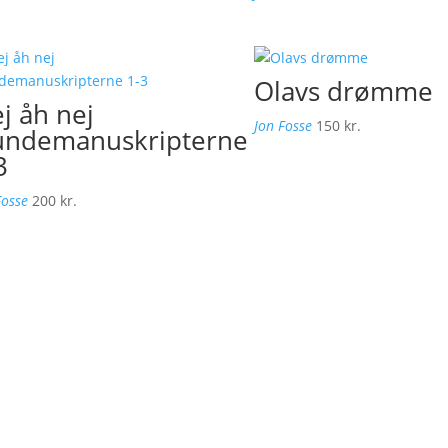
Olavs drømme
j åh nej
Jon Fosse
150
kr.
ndemanuskripterne
3
Fosse
200
kr.