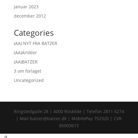
januar 2023
december 2012
Categories
(AA) NYT FRA BATZER
(AA)Artikler
(AA)BATZER
3 om forlaget
Uncategorized
Ringstedgade 28 | 4000 Roskilde | Telefon 2811 6274
| Mail batzer@batzer.dk | MobilePay 752320 | CVR
85003615

0