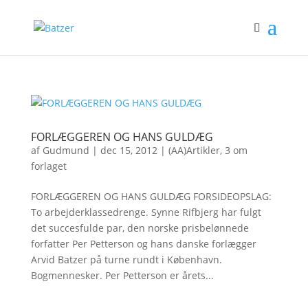
FORLÆGGEREN OG HANS GULDÆG
af
Gudmund
|
dec 15, 2012
|
(AA)Artikler
,
3 om
forlaget
FORLÆGGEREN OG HANS GULDÆG FORSIDEOPSLAG:
To arbejderklassedrenge. Synne Rifbjerg har fulgt
det succesfulde par, den norske prisbelønnede
forfatter Per Petterson og hans danske forlægger
Arvid Batzer på turne rundt i København.
Bogmennesker. Per Petterson er årets...