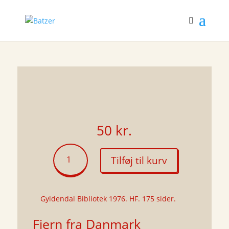
50
kr.
Fjern
Tilføj til kurv
fra
Danmark
antal
Gyldendal Bibliotek 1976. HF. 175 sider.
Fjern fra Danmark