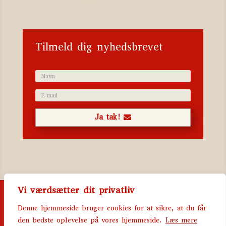
Tilmeld dig nyhedsbrevet
Ja tak!
Vi værdsætter dit privatliv
Ringstedgade 28 | 4000 Roskilde | Telefon 2811
6274 | Mail batzer@batzer.dk | MobilePay 752320 |
Denne hjemmeside bruger cookies for at sikre, at du får
CVR 85003615
den bedste oplevelse på vores hjemmeside.
Læs mere