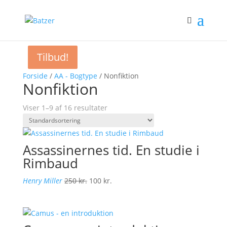
Tilbud!
Tilbud!
Forside
/
AA - Bogtype
/ Nonfiktion
Nonfiktion
Viser 1–9 af 16 resultater
Assassinernes tid. En studie i
Rimbaud
Den
Den
Henry Miller
250
kr.
100
kr.
oprindelige
aktuelle
pris
pris
var:
er:
250 kr..
100 kr..