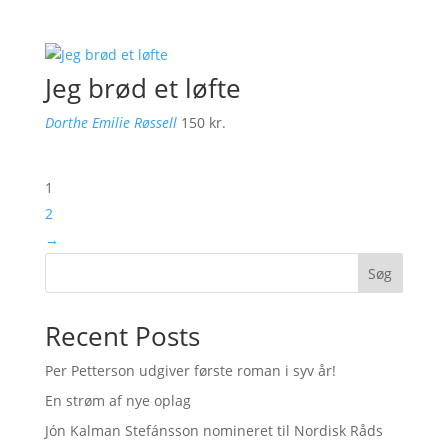
Jeg brød et løfte
Dorthe Emilie Røssell
150
kr.
1
2
→
Søg
Recent Posts
Per Petterson udgiver første roman i syv år!
En strøm af nye oplag
Jón Kalman Stefánsson nomineret til Nordisk Råds