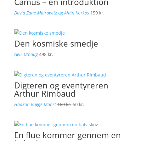
Camus – en introduktion
David Zane Mairowitz og Alain Korkos
159
kr.
Den kosmiske smedje
Geir Uthaug
498
kr.
Digteren og eventyreren
Arthur Rimbaud
Den
Den
Haakon Bugge Mahrt
160
kr.
50
kr.
oprindelige
aktuelle
pris
pris
var:
er:
En flue kommer gennem en
160 kr..
50 kr..