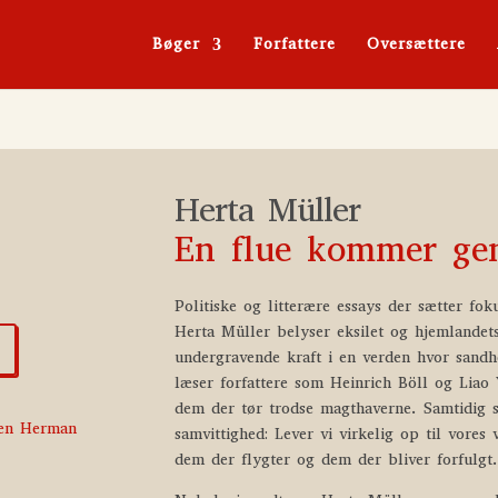
Bøger
Forfattere
Oversættere
Herta Müller
En flue kommer ge
Politiske og litterære essays der sætter fo
Herta Müller belyser eksilet og hjemlandet
undergravende kraft i en verden hvor sandh
læser forfattere som Heinrich Böll og Liao Y
dem der tør trodse magthaverne. Samtidig s
gen Herman
samvittighed: Lever vi virkelig op til vores
dem der flygter og dem der bliver forfulgt