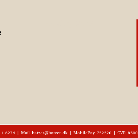
Katalog 2023
g
811 6274 | Mail batzer@batzer.dk | MobilePay 752320 | CVR 850