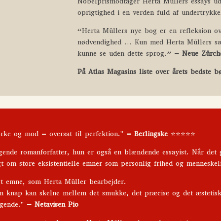
Nobelprismodtager Herta Müllers essays u
oprigtighed i en verden fuld af undertrykke
“Herta Müllers nye bog er en refleksion o
nødvendighed … Kun med Herta Müllers sær
kunne se uden dette sprog.”
– Neue Zürch
På Atlas Magasins liste over årets bedste 
rke og mod – oversat til perfektion."
– Berlingske
⭐️⭐️⭐️⭐️⭐️
gende romanforfatter, hun er også en blændende essayist. Når det 
igt om store eksistentielle emner som personlig frihed og menneske
igt emne, som Herta Müller bearbejder.
man knap kan skelne mellem det smukke, det præcise og det æstetisk
ngende."
– Netavisen Pio