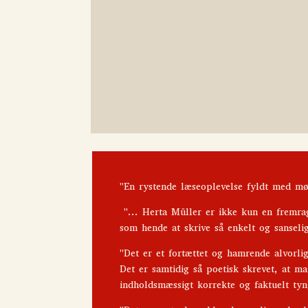
antal
"En rystende læseoplevelse fyldt med mø
"...
Herta Müller er ikke kun en fremra
som hende at skrive så enkelt og sansel
"Det er et fortættet og hamrende alvorl
Det er samtidig så poetisk skrevet, at 
indholdsmæssigt korrekte og faktuelt ty