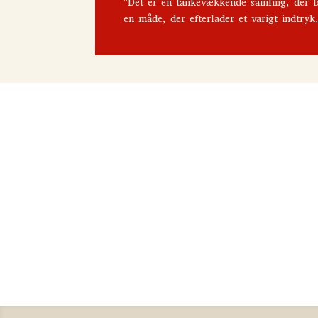
"Det er en tankevækkende samling, der be
en måde, der efterlader et varigt indtry
Mennesket er en stor fasan
i verden
Herta Müller
200
kr.