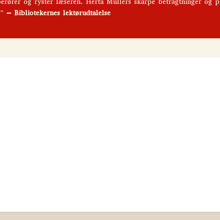
rører og ryster læseren. Herta Müllers skarpe betragtninger og po
k."
– Bibliotekernes lektørudtalelse