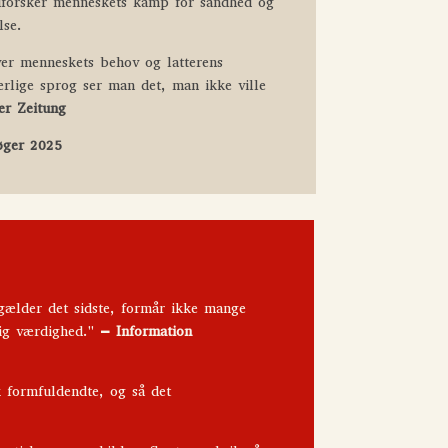
dforsker menneskets kamp for sandhed og
lse.
ver menneskets behov og latterens
lige sprog ser man det, man ikke ville
er Zeitung
bøger 2025
gælder det sidste, formår ikke mange
lig værdighed."
– Information
 formfuldendte, og så det