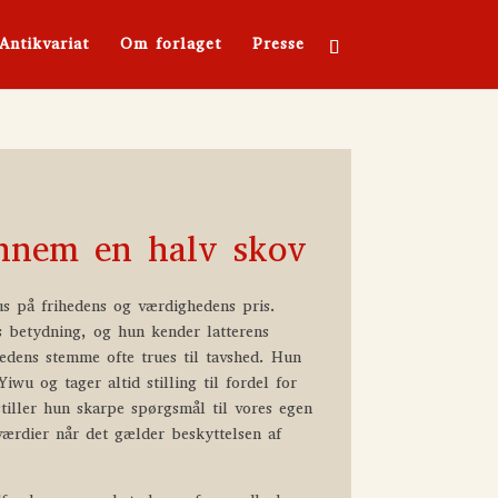
Antikvariat
Om forlaget
Presse
nnem en halv skov
kus på frihedens og værdighedens pris.
s betydning, og hun kender latterens
edens stemme ofte trues til tavshed. Hun
iwu og tager altid stilling til fordel for
tiller hun skarpe spørgsmål til vores egen
 værdier når det gælder beskyttelsen af
.