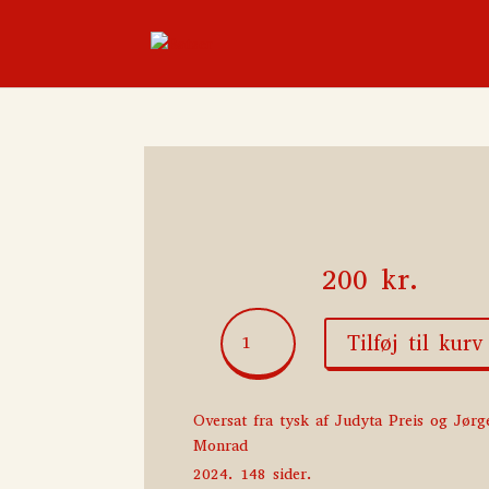
200
kr.
En
Tilføj til kurv
flue
kommer
gennem
Oversat fra tysk af Judyta Preis og Jør
en
Monrad
halv
skov
2024. 148 sider.