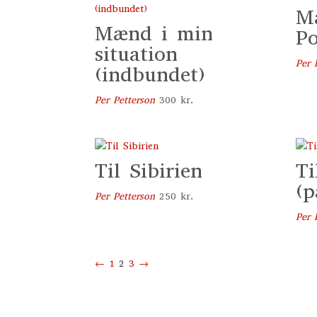
M
Mænd i min
Po
situation
Per 
(indbundet)
Per Petterson
300
kr.
Til Sibirien
Ti
(p
Per Petterson
250
kr.
Per 
←
1
2
3
→