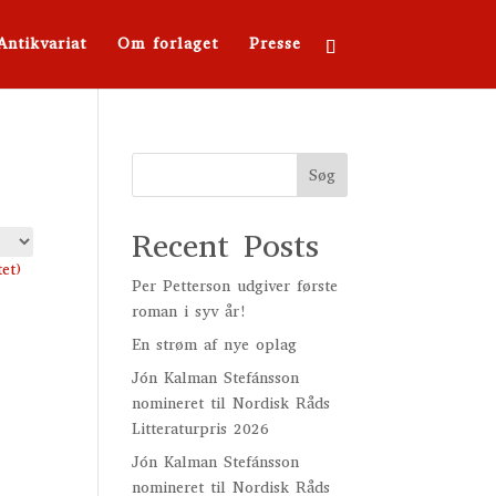
Antikvariat
Om forlaget
Presse
Søg
Recent Posts
Per Petterson udgiver første
roman i syv år!
En strøm af nye oplag
Jón Kalman Stefánsson
nomineret til Nordisk Råds
Litteraturpris 2026
Jón Kalman Stefánsson
nomineret til Nordisk Råds