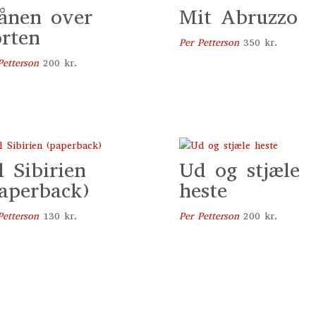
ånen over
Mit Abruzzo
rten
Per Petterson
350
kr.
Petterson
200
kr.
l Sibirien
Ud og stjæle
aperback)
heste
Petterson
130
kr.
Per Petterson
200
kr.