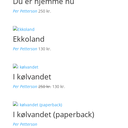
Du er hjemme nu
Per Petterson
250
kr.
Ekkoland
Per Petterson
130
kr.
I kølvandet
Den
Den
Per Petterson
250
kr.
130
kr.
oprindelige
aktuelle
pris
pris
var:
er:
I kølvandet (paperback)
250 kr..
130 kr..
Per Petterson