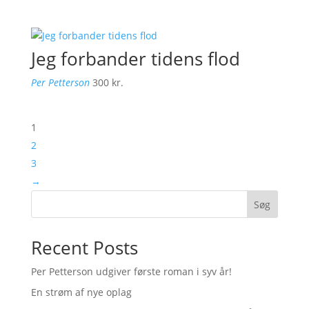
Jeg forbander tidens flod
Per Petterson
300
kr.
1
2
3
→
Søg
Recent Posts
Per Petterson udgiver første roman i syv år!
En strøm af nye oplag