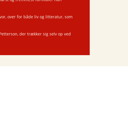
r, over for både liv og litteratur, som
Petterson, der trækker sig selv op ved