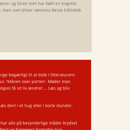
æser, og faren som har købt en bogreol
, men som bliver sønnens første bibliotek
nge begærligt til at bide i litteraturens
atur, 'Månen over porten'. Møder man
is få sit liv ændret ... Læs og bliv
s den! I et hug eller i korte stunder,
e har alle på besynderlige måder krydset
 først og fremmest formidler han