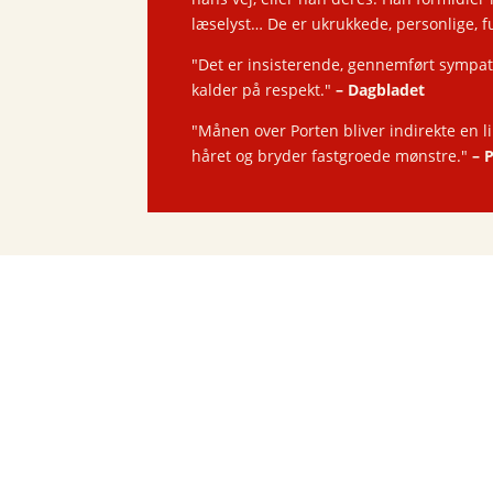
læselyst… De er ukrukkede, personlige, 
"Det er insisterende, gennemført sympatis
kalder på respekt."
–
Dagbladet
"Månen over Porten bliver indirekte en l
håret og bryder fastgroede mønstre."
–
P
Tilbud!
Du er hjemme nu
Per Petterson
250
kr.
Ud og stjæle heste