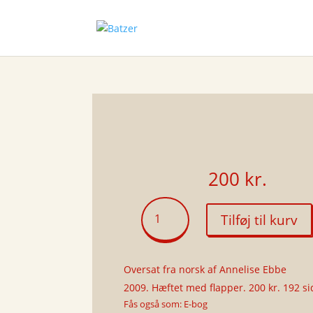
200
kr.
Månen
Tilføj til kurv
over
Porten
antal
Oversat fra norsk af Annelise Ebbe
2009. Hæftet med flapper. 200 kr. 192 si
Fås også som: E-bog