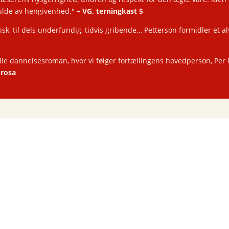
fulde av hengivenhed."
–
VG, terningkast 5
k, til dels underfundig, tidvis gribende… Petterson formidler et alvo
ille dannelsesroman, hvor vi følger fortællingens hovedperson, Per 
rosa