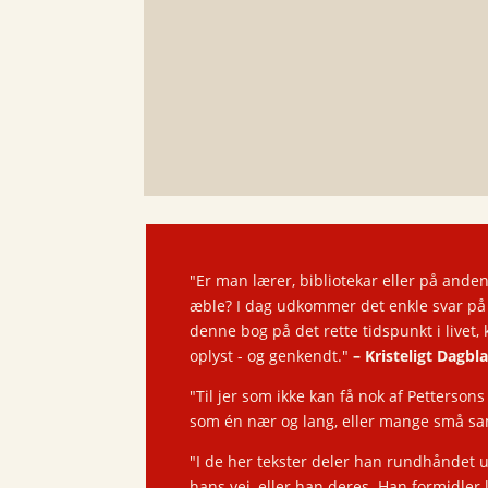
"Er man lærer, bibliotekar eller på anden 
æble? I dag udkommer det enkle svar på 
denne bog på det rette tidspunkt i livet
oplyst - og genkendt."
–
Kristeligt Dagbl
"Til jer som ikke kan få nok af Petterson
som én nær og lang, eller mange små samt
"I de her tekster deler han rundhåndet u
hans vej, eller han deres. Han formidle