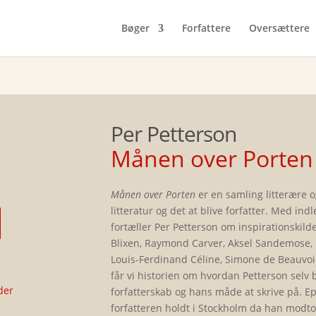
Bøger
Forfattere
Oversættere
Per Petterson
Månen over Porten
Månen over Porten
er en samling litterære o
litteratur og det at blive forfatter. Med i
fortæller Per Petterson om inspirationskild
Blixen, Raymond Carver, Aksel Sandemose, Kj
Louis-Ferdinand Céline, Simone de Beauvoi
får vi historien om hvordan Petterson selv b
der
forfatterskab og hans måde at skrive på. E
forfatteren holdt i Stockholm da han modtog