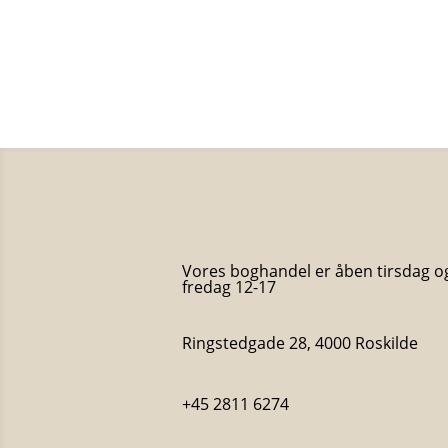
Aske i munden, sand i skoen (paperback
Per Petterson
130
kr.
Vores boghandel er åben tirsdag o
fredag 12-17
Ringstedgade 28, 4000 Roskilde
+45 2811 6274