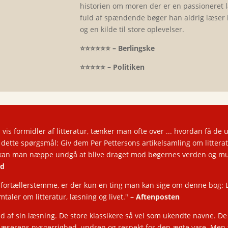
historien om moren der er en passioneret l
fuld af spændende bøger han aldrig læser i
og en kilde til store oplevelser.
⭐️⭐️⭐️⭐️⭐️⭐️
–
Berlingske
⭐️⭐️⭐️⭐️⭐️
–
Politiken
vis formidler af litteratur, tænker man ofte over ... hvordan få de u
dette spørgsmål: Giv dem Per Pettersons artikelsamling om litter
, kan man næppe undgå at blive draget mod bøgernes verden og muligv
ad
s fortællerstemme, er der kun en ting man kan sige om denne bog: Læ
aler om litteratur, læsning og livet."
–
Aftenposten
d af sin læsning. De store klassikere så vel som ukendte navne. D
r læserens nysgerrighed, undren og respekt for den ægte vare. Men