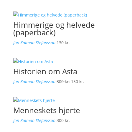
Himmerige og helvede
(paperback)
Jón Kalman Stefánsson
130
kr.
Historien om Asta
Den
Den
Jón Kalman Stefánsson
300
kr.
150
kr.
oprindelige
aktuelle
pris
pris
var:
er:
Menneskets hjerte
300 kr..
150 kr..
Jón Kalman Stefánsson
300
kr.