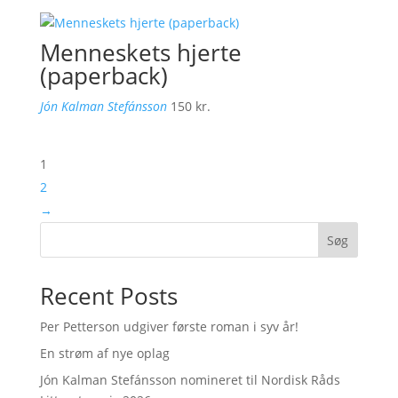
Menneskets hjerte
(paperback)
Jón Kalman Stefánsson
150
kr.
1
2
→
Søg
Recent Posts
Per Petterson udgiver første roman i syv år!
En strøm af nye oplag
Jón Kalman Stefánsson nomineret til Nordisk Råds