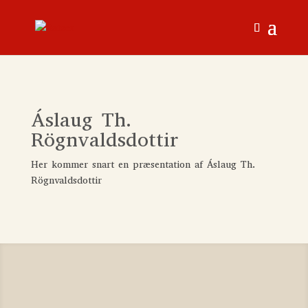
Áslaug Th.
Rögnvaldsdottir
Her kommer snart en præsentation af
Áslaug Th.
Rögnvaldsdottir