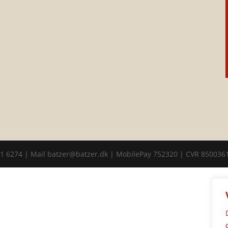
11 6274 | Mail batzer@batzer.dk | MobilePay 752320 | CVR 850036