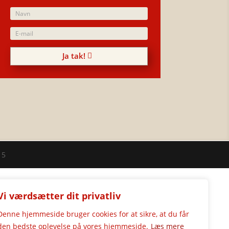
Ja tak!
15
Vi værdsætter dit privatliv
Denne hjemmeside bruger cookies for at sikre, at du får
den bedste oplevelse på vores hjemmeside.
Læs mere