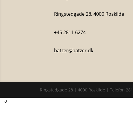
Ringstedgade 28, 4000 Roskilde
+45 2811 6274
batzer@batzer.dk
Ringstedgade 28 | 4000 Roskilde | Telefon 28

0