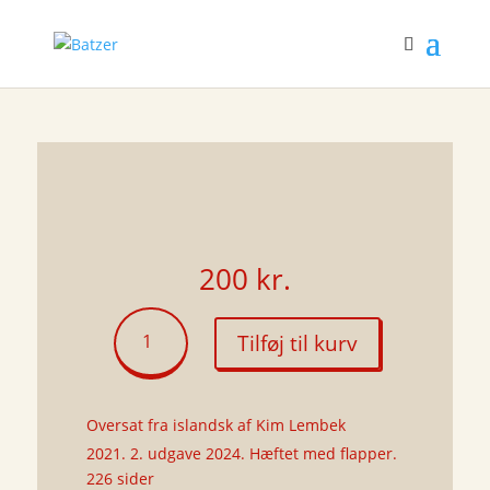
200
kr.
Stjernernes
Tilføj til kurv
knitren
(hæftet)
antal
Oversat fra islandsk af Kim Lembek
2021. 2. udgave 2024. Hæftet med flapper.
226 sider