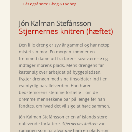
Fås også som: E-bog & Lydbog
Jón Kalman Stefánsson
Stjernernes knitren (hæftet)
Den lille dreng er syv år gammel og har netop
mistet sin mor. En morgen kommer en
fremmed dame ud fra farens soveværelse og
indtager morens plads. Mens drengens far
kaster sig over arbejdet på byggepladsen,
flygter drengen med sine tinsoldater ind i en
eventyrlig parallelverden. Han hører
bedstemorens stemme fortælle – om de
drømme menneskene bar på længe før han
fandtes, om hvad det vil sige at høre sammen.
Jón Kalman Stefánsson er en af Islands store
nulevende forfattere.
Stjernernes knitren
var
romanen som for alvor gav ham en plads som