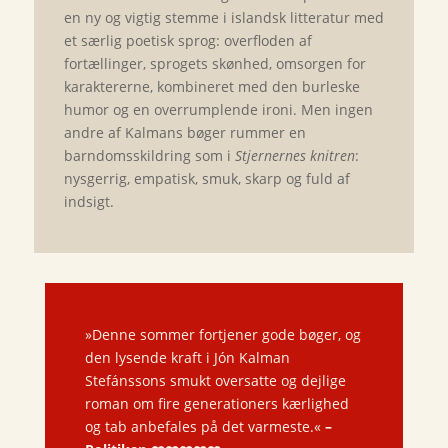
en ny og vigtig stemme i islandsk litteratur med
et særlig poe­tisk sprog: overfloden af
fortællinger, sprogets skønhed, omsorgen for
karaktererne, kombineret med den burleske
humor og en overrumplende ironi. Men ingen
andre af Kalmans bøger rummer en
barndomsskildring som i
Stjernernes knitren
:
nysgerrig, empatisk, smuk, skarp og fuld af
indsigt.
»Denne sommer fortjener gode bøger, og
den lysende kraft i Jón Kalman
Stefánssons smukt oversatte og dejlige
roman om fire generationers kærlighed
og tab anbefales på det varmeste.«
–