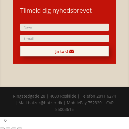
Tilmeld dig nyhedsbrevet
Ja tak!
Ringstedgade 28 | 4000 Roskilde | Telefon 2811 6274
| Mail batzer@batzer.dk | MobilePay 752320 | CVR
85003615

0