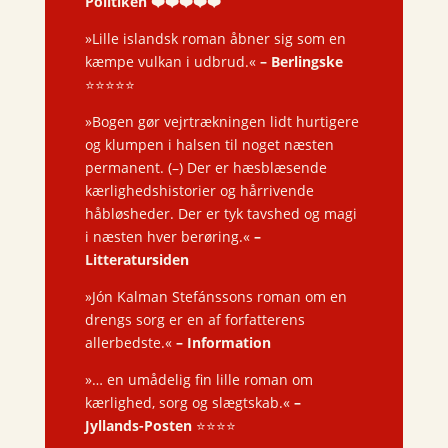
Politiken
❤️❤️❤️❤️❤️
»Lille islandsk roman åbner sig som en
kæmpe vulkan i udbrud.«
– Berlingske
⭐️⭐️⭐️⭐️⭐️
»Bogen gør vejrtrækningen lidt hurtigere
og klumpen i halsen til noget næsten
permanent. (–) Der er hæsblæsende
kærlighedshistorier og hårrivende
håbløsheder. Der er tyk tavshed og magi
i næsten hver berøring.«
–
Litteratursiden
»Jón Kalman Stefánssons roman om en
drengs sorg er en af forfatterens
allerbedste.«
– Information
»… en umådelig fin lille roman om
kærlighed, sorg og slægtskab.«
–
Jyllands-Posten
⭐️⭐️⭐️⭐️