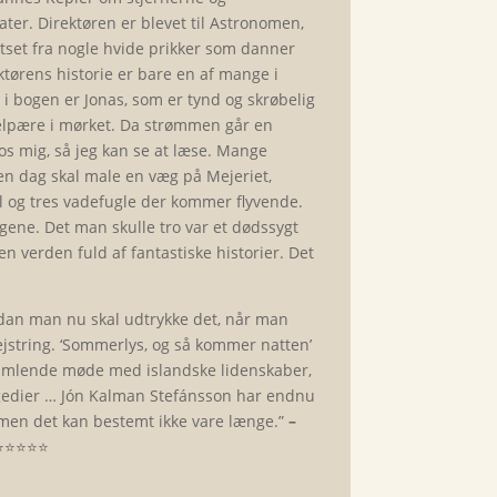
er. Direktøren er blevet til Astronomen,
ortset fra nogle hvide prikker som danner
ktørens historie er bare en af mange i
i bogen er Jonas, som er tynd og skrøbelig
 elpære i mørket. Da strømmen går en
 hos mig, så jeg kan se at læse. Mange
n dag skal male en væg på Mejeriet,
sol og tres vadefugle der kommer flyvende.
gene. Det man skulle tro var et dødssygt
n verden fuld af fantastiske historier. Det
ordan man nu skal udtrykke det, når man
ejstring. ‘Sommerlys, og så kommer natten’
svimlende møde med islandske lidenskaber,
ragedier … Jón Kalman Stefánsson har endnu
 men det kan bestemt ikke vare længe.”
–
️⭐️⭐️⭐️⭐️