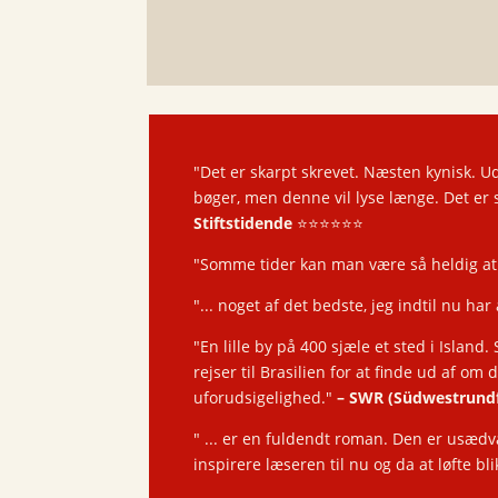
"Det er skarpt skrevet. Næsten kynisk. U
bøger, men denne vil lyse længe. Det er 
Stiftstidende
⭐️⭐️⭐️⭐️⭐️⭐️
"Somme tider kan man være så heldig at 
"... noget af det bedste, jeg indtil nu ha
"En lille by på 400 sjæle et sted i Islan
rejser til Brasilien for at finde ud af om
uforudsigelighed."
–
SWR (Südwestrund
" ... er en fuldendt roman. Den er usædvan
inspirere læseren til nu og da at løfte b