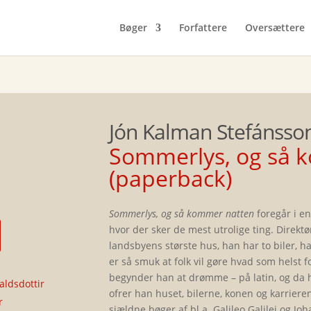
Bøger
Forfattere
Oversættere
Jón Kalman Stefánsso
Sommerlys, og så 
(paperback)
Sommerlys, og så kommer natten
foregår i en
hvor der sker de mest utrolige ting. Direktø
landsbyens største hus, han har to biler, h
er så smuk at folk vil gøre hvad som helst f
begynder han at drømme – på latin, og da
aldsdottir
ofrer han huset, bilerne, konen og karriere
r
sjældne bøger af bl.a. Galileo Galilei og J