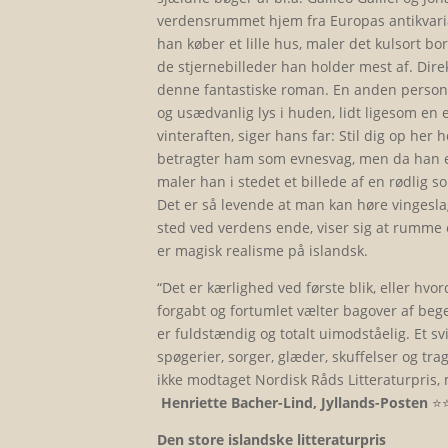
verdensrummet hjem fra Europas antikvariat
han køber et lille hus, maler det kulsort b
de stjernebilleder han holder mest af. Dire
denne fantastiske roman. En anden person 
og usædvanlig lys i huden, lidt ligesom en
vinteraften, siger hans far: Stil dig op her
betragter ham som evnesvag, men da han e
maler han i stedet et billede af en rødlig 
Det er så levende at man kan høre vingesla
sted ved verdens ende, viser sig at rumme e
er magisk realisme på islandsk.
“Det er kærlighed ved første blik, eller hv
forgabt og fortumlet vælter bagover af beg
er fuldstændig og totalt uimodståelig. Et 
spøgerier, sorger, glæder, skuffelser og t
ikke modtaget Nordisk Råds Litteraturpris,
Henriette Bacher-Lind, Jyllands-Posten
⭐️⭐
Den store islandske litteraturpris