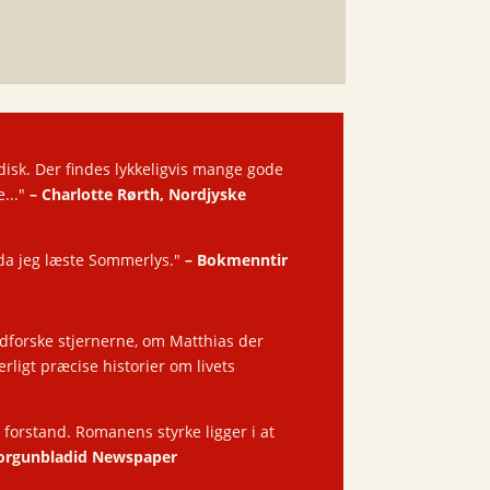
disk. Der findes lykkeligvis mange gode
e..."
–
Charlotte Rørth, Nordjyske
 da jeg læste Sommerlys."
–
Bokmenntir
 udforske stjernerne, om Matthias der
erligt præcise historier om livets
te forstand. Romanens styrke ligger i at
rgunbladid Newspaper