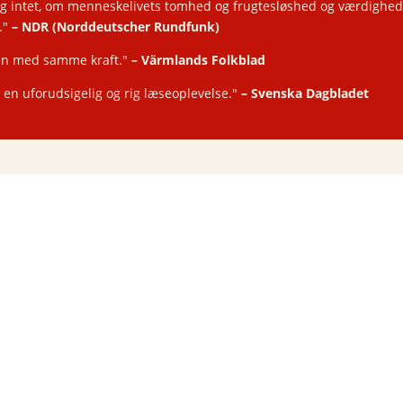
g intet, om menneskelivets tomhed og frugtesløshed og værdighed, 
."
–
NDR (Norddeutscher Rundfunk)
den med samme kraft."
–
Värmlands Folkblad
 en uforudsigelig og rig læseoplevelse."
–
Svenska Dagbladet