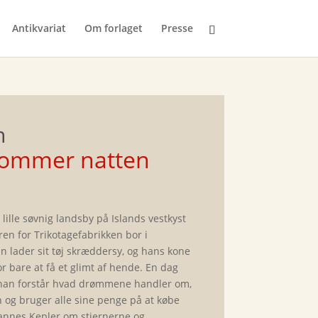
Antikvariat
Om forlaget
Presse
n
kommer natten
 lille søvnig landsby på Islands vestkyst
ren for Trikotagefabrikken bor i
an lader sit tøj skræddersy, og hans kone
or bare at få et glimt af hende. En dag
 han forstår hvad drømmene handler om,
n og bruger alle sine penge på at købe
ohannes Kepler om stjernerne og