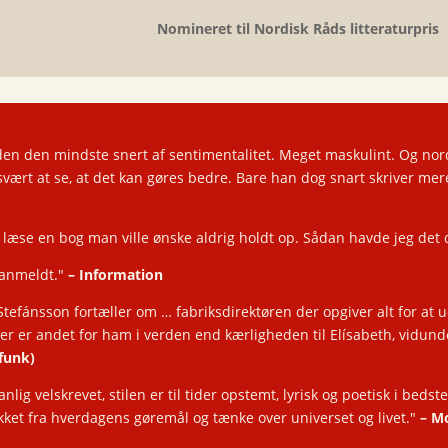
Nomineret til Nordisk Råds litteraturpris
den den mindste snert af sentimentalitet. Meget maskulint. Og nor
svært at se, at det kan gøres bedre. Bare han dog snart skriver mer
læse en bog man ville ønske aldrig holdt op. Sådan havde jeg det
r anmeldt."
–
Information
d. Stefánsson fortæller om … fabriksdirektøren der opgiver alt for at
 der er andet for ham i verden end kærligheden til Elísabeth, vidund
funk)
lig velskrevet, stilen er til tider opstemt, lyrisk og poetisk i beds
likket fra hverdagens gøremål og tænke over universet og livet."
–
Mo