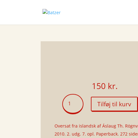
150
kr.
Sommerlys,
Tilføj til kurv
og
så
kommer
Oversat fra islandsk af Áslaug Th. Rögnv
natten
(paperback)
2010. 2. udg. 7. opl. Paperback. 272 side