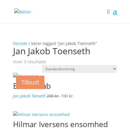
Forside
/ Varer tagged “Jan Jakob Toenseth”
Jan Jakob Toenseth
Viser 3 resultater
Tilbud!
Et venskab
Den
Den
Jan Jakob Tønseth
200
kr.
100
kr.
oprindelige
aktuelle
pris
pris
var:
er:
Hilmar Iversens ensomhed
200 kr..
100 kr..