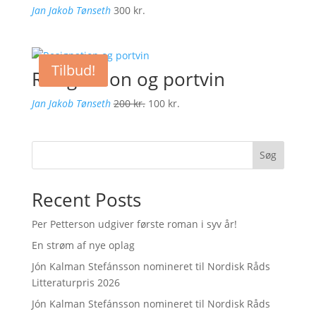
Jan Jakob Tønseth
300
kr.
Tilbud!
Resignation og portvin
Den
Den
Jan Jakob Tønseth
200
kr.
100
kr.
oprindelige
aktuelle
pris
pris
var:
er:
Søg
200 kr..
100 kr..
Recent Posts
Per Petterson udgiver første roman i syv år!
En strøm af nye oplag
Jón Kalman Stefánsson nomineret til Nordisk Råds
Litteraturpris 2026
Jón Kalman Stefánsson nomineret til Nordisk Råds