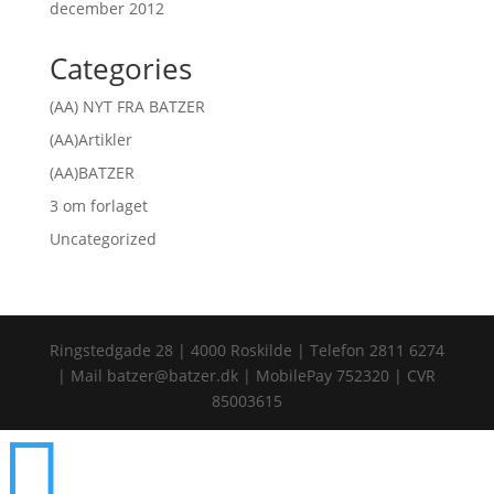
december 2012
Categories
(AA) NYT FRA BATZER
(AA)Artikler
(AA)BATZER
3 om forlaget
Uncategorized
Ringstedgade 28 | 4000 Roskilde | Telefon 2811 6274
| Mail batzer@batzer.dk | MobilePay 752320 | CVR
85003615
