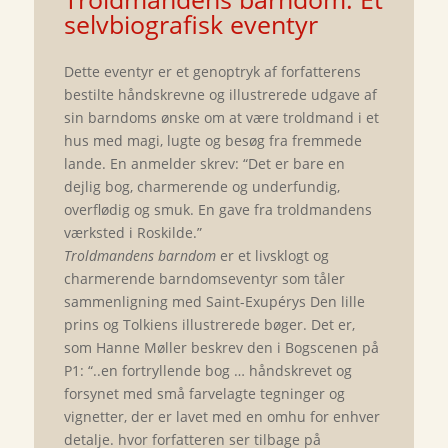
selvbiografisk eventyr
Dette eventyr er et genoptryk af forfatterens
bestilte håndskrevne og illustrerede udgave af
sin barndoms ønske om at være troldmand i et
hus med magi, lugte og besøg fra fremmede
lande. En anmelder skrev: “Det er bare en
dejlig bog, charmerende og underfundig,
overflødig og smuk. En gave fra troldmandens
værksted i Roskilde.”
Troldmandens barndom
er et livsklogt og
charmerende barndomseventyr som tåler
sammenligning med Saint-Exupérys Den lille
prins og Tolkiens illustrerede bøger. Det er,
som Hanne Møller beskrev den i Bogscenen på
P1: “..en fortryllende bog … håndskrevet og
forsynet med små farvelagte tegninger og
vignetter, der er lavet med en omhu for enhver
detalje. hvor forfatteren ser tilbage på