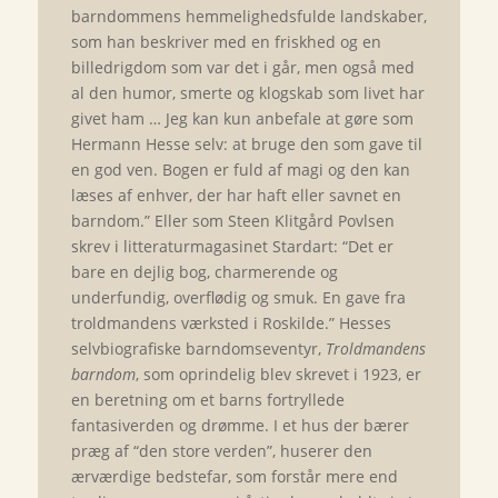
barndommens hemmelighedsfulde landskaber,
som han beskriver med en friskhed og en
billedrigdom som var det i går, men også med
al den humor, smerte og klogskab som livet har
givet ham … Jeg kan kun anbefale at gøre som
Hermann Hesse selv: at bruge den som gave til
en god ven. Bogen er fuld af magi og den kan
læses af enhver, der har haft eller savnet en
barndom.” Eller som Steen Klitgård Povlsen
skrev i litteraturmagasinet Stardart: “Det er
bare en dejlig bog, charmerende og
underfundig, overflødig og smuk. En gave fra
troldmandens værksted i Roskilde.” Hesses
selvbiografiske barndomseventyr,
Troldmandens
barndom
, som oprindelig blev skrevet i 1923, er
en beretning om et barns fortryllede
fantasiverden og drømme. I et hus der bærer
præg af “den store verden”, huserer den
ærværdige bedstefar, som forstår mere end