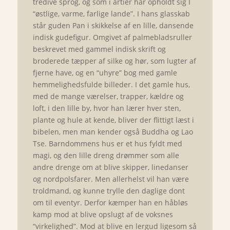
tredive sprog, og som i årtier har opholdt sig I
“østlige, varme, farlige lande”. I hans glasskab
står guden Pan i skikkelse af en lille, dansende
indisk gudefigur. Omgivet af palmebladsruller
beskrevet med gammel indisk skrift og
broderede tæpper af silke og hør, som lugter af
fjerne have, og en “uhyre” bog med gamle
hemmelighedsfulde billeder. I det gamle hus,
med de mange værelser, trapper, kældre og
loft, i den lille by, hvor han lærer hver sten,
plante og hule at kende, bliver der flittigt læst i
bibelen, men man kender også Buddha og Lao
Tse. Barndommens hus er et hus fyldt med
magi, og den lille dreng drømmer som alle
andre drenge om at blive skipper, linedanser
og nordpolsfarer. Men allerhelst vil han være
troldmand, og kunne trylle den daglige dont
om til eventyr. Derfor kæmper han en håbløs
kamp mod at blive opslugt af de voksnes
“virkelighed”. Mod at blive en lergud ligesom så