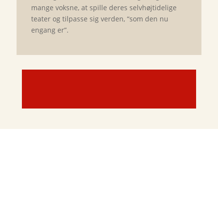
mange voksne, at spille deres selvhøjtidelige
teater og tilpasse sig verden, “som den nu
engang er”.
Piktors forvandlinger. Et
kærlighedseventyr