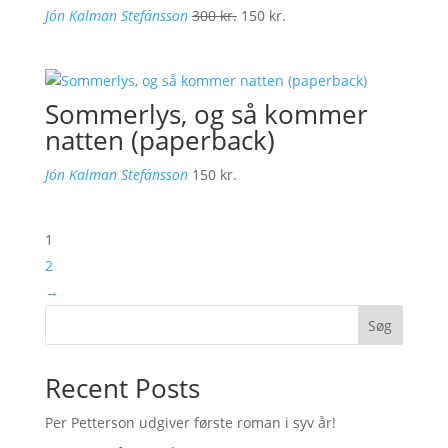
Den
Den
Jón Kalman Stefánsson
300
kr.
150
kr.
oprindelige
aktuelle
pris
pris
var:
er:
Sommerlys, og så kommer
300 kr..
150 kr..
natten (paperback)
Jón Kalman Stefánsson
150
kr.
1
2
→
Søg
Recent Posts
Per Petterson udgiver første roman i syv år!