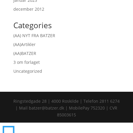
januar 2023
december 2012
Categories
(AA) NYT FRA BATZER
(AA)Artikler
(AA)BATZER
3 om forlaget
Uncategorized
Ringstedgade 28 | 4000 Roskilde | Telefon 2811 6274
| Mail batzer@batzer.dk | MobilePay 752320 | CVR
85003615