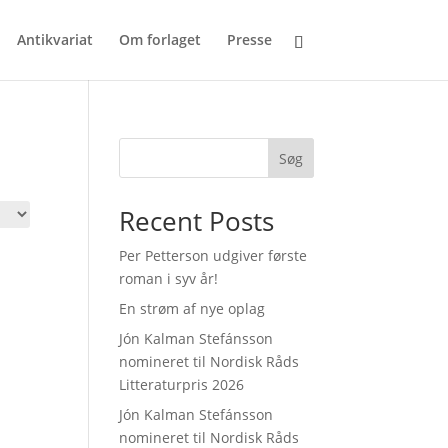
Antikvariat
Om forlaget
Presse
Søg
Recent Posts
Per Petterson udgiver første
roman i syv år!
En strøm af nye oplag
Jón Kalman Stefánsson
nomineret til Nordisk Råds
Litteraturpris 2026
Jón Kalman Stefánsson
nomineret til Nordisk Råds