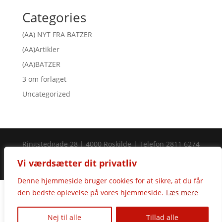
Categories
(AA) NYT FRA BATZER
(AA)Artikler
(AA)BATZER
3 om forlaget
Uncategorized
Ringstedgade 28 | 4000 Roskilde | Telefon 2811 6274
| Mail batzer@batzer.dk | MobilePay 752320 | CVR
Vi værdsætter dit privatliv
85003615
Denne hjemmeside bruger cookies for at sikre, at du får

den bedste oplevelse på vores hjemmeside.
Læs mere
0
Nej til alle
Tillad alle