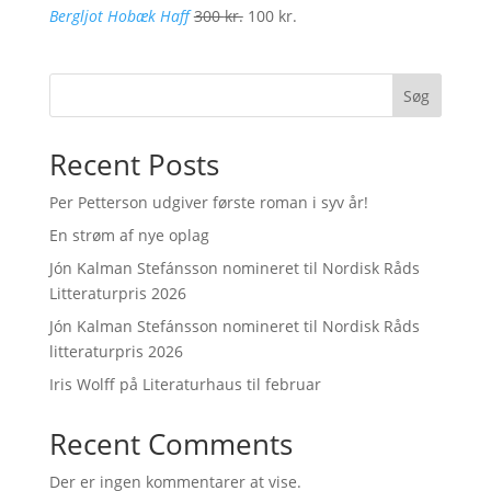
Den
Den
Bergljot Hobæk Haff
300
kr.
100
kr.
oprindelige
aktuelle
pris
pris
var:
er:
Søg
300 kr..
100 kr..
Recent Posts
Per Petterson udgiver første roman i syv år!
En strøm af nye oplag
Jón Kalman Stefánsson nomineret til Nordisk Råds
Litteraturpris 2026
Jón Kalman Stefánsson nomineret til Nordisk Råds
litteraturpris 2026
Iris Wolff på Literaturhaus til februar
Recent Comments
Der er ingen kommentarer at vise.