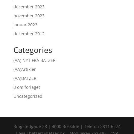
december 2023
november 2023
januar 2023
december 2012
Categories
(AA) NYT FRA BATZER
(AA)Artikler
(AA)BATZER
3 om forlaget
Uncategorized
Ringstedgade 28 | 4000 Roskilde | Telefon 2811 6274
| Mail batzer@batzer.dk | MobilePay 752320 | CVR