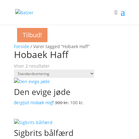
Tilbud!
Tilbud!
Forside
/ Varer tagged “Hobaek Haff”
Hobaek Haff
Viser 2 resultater
Den evige jøde
Den
Den
Bergljot Hobæk Haff
300
kr.
100
kr.
oprindelige
aktuelle
pris
pris
var:
er:
Sigbrits bålfærd
300 kr..
100 kr..