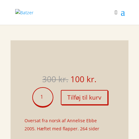
Den
Den
300
kr.
100
kr.
oprindelige
aktuelle
pris
pris
Sigbrits
Tilføj til kurv
var:
er:
bålfærd
300 kr..
100 kr..
antal
Oversat fra norsk af Annelise Ebbe
2005. Hæftet med flapper. 264 sider