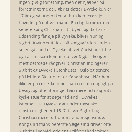
ingen givtig forretning, men det hjælper på
forretningerne at Sigbrits datter Dyveke kun er
17 år og så underskøn at hun kan fordreje
hovedet på enhver mand. En dag kommer den
senere kong Christian II til byen, og da hans
udsending får øje på Dyveke, bliver hun og
Sigbrit inviteret til fest på kongsgården. Inden
solen går ned er Dyveke blevet Christians frille
og i årene som kommer bliver Sigbrit kongens
mest betroede rådgiver. Christian indlogerer
Sigbrit og Dyveke i Stenhuset i Oslo og senere
på Hvidøre Slot uden for København. Når han
ikke er på rejse, kommer han næsten dagligt på
besøg, og ofte tilbringer han mere tid i Sigbrits
kyske stue for at søge råd end i Dyvekes
kammer. Da Dyveke dør under mystiske
omstændigheder i 1517, bliver Sigbrit og
Christian mere forbundne end nogensinde.
Kong Christians berømte vægelsind driver ofte
Sigbrit til vanvid, adelens utilfredshed vokser,