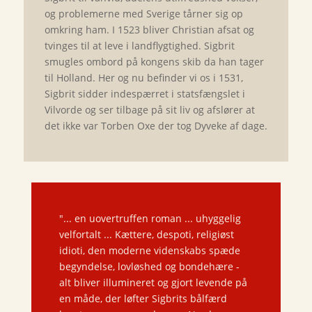
og problemerne med Sverige tårner sig op
omkring ham. I 1523 bliver Christian afsat og
tvinges til at leve i landflygtighed. Sigbrit
smugles ombord på kongens skib da han tager
til Holland. Her og nu befinder vi os i 1531,
Sigbrit sidder indespærret i statsfængslet i
Vilvorde og ser tilbage på sit liv og afslører at
det ikke var Torben Oxe der tog Dyveke af dage.
"... en uovertruffen roman ... uhyggelig
velfortalt ... Kættere, despoti, religiøst
idioti, den moderne videnskabs spæde
begyndelse, lovløshed og bondehære -
alt bliver illumineret og gjort levende på
en måde, der løfter Sigbrits bålfærd