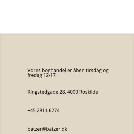
oprindelige
aktuelle
pris
pris
var:
er:
300 kr..
100 kr..
Vores boghandel er åben tirsdag og
fredag 12-17
Ringstedgade 28, 4000 Roskilde
+45 2811 6274
batzer@batzer.dk