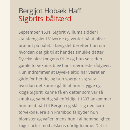
Bergljot Hobæk Haff
Sigbrits bålfærd
September 1531. Sigbrit Willums sidder i
statsfængslet i Vilvorde og venter på at blive
brændt på bålet. I fængslet beretter hun om
hvordan det gik til at hendes smukke datter
Dyveke blev kongens frille og hun selv, den
gamle torvekone, blev hans nærmeste rådgiver.
Hun indrømmer at Dyveke altid har været en
gåde for hende, og hun spørger sig selv
hvordan det kunne gå til at hun, stygge og
kloge Sigbrit, kunne få en datter som var så
smuk og samtidig så enfoldig. I 1507 ankommer
hun med båd til Bergen og slår sig ned som
torvekone. Fra sin krambod falbyder hun
blomster og vafler, mens hun i al hemmelighed
koger urter mod alskens dårligdomme. Det er