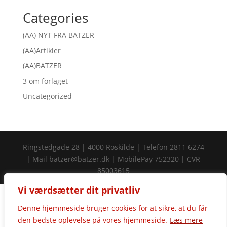
Categories
(AA) NYT FRA BATZER
(AA)Artikler
(AA)BATZER
3 om forlaget
Uncategorized
Ringstedgade 28 | 4000 Roskilde | Telefon 2811 6274
| Mail batzer@batzer.dk | MobilePay 752320 | CVR
85003615

Vi værdsætter dit privatliv
Denne hjemmeside bruger cookies for at sikre, at du får
den bedste oplevelse på vores hjemmeside.
Læs mere
0