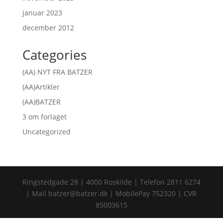
januar 2023
december 2012
Categories
(AA) NYT FRA BATZER
(AA)Artikler
(AA)BATZER
3 om forlaget
Uncategorized
Ringstedgade 28 | 4000 Roskilde | Telefon 2811 6274
| Mail batzer@batzer.dk | MobilePay 752320 | CVR
85003615