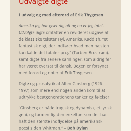
Udvalgte digte
I udvalg og med efterord af Erik Thygesen
Amerika jeg har givet dig alt og nu er jeg intet.
Udvalgte digte
omfatter en revideret udgave af
de klassiske tekster Hyl, Amerika, Kaddish, “et
fantastisk digt, der indfører hvad man næsten
kan kalde det totale sprog” (Torben Brostrøm),
samt digte fra senere samlinger, som aldrig før
har været oversat til dansk. Bogen er forsynet
med forord og noter af Erik Thygesen.
Digte og prosalyrik af Allen Ginsberg (1926-
1997) som mere end nogen anden kom til at
udtrykke beatgenerationens tanker og følelser.
“Ginsberg er både tragisk og dynamisk, et lyrisk
geni, og formentlig den enkeltperson der har
haft den største indflydelse på amerikansk
poesi siden Whitman.”
– Bob Dylan