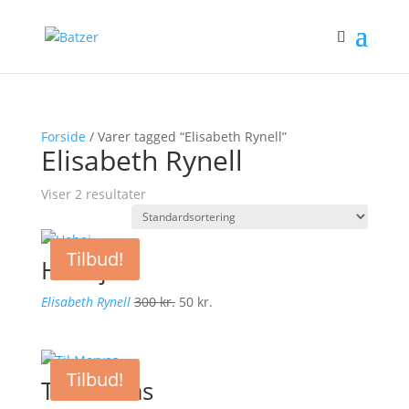
Forside
/ Varer tagged “Elisabeth Rynell”
Elisabeth Rynell
Viser 2 resultater
Tilbud!
Hohaj
Den
Den
Elisabeth Rynell
300
kr.
50
kr.
oprindelige
aktuelle
pris
pris
var:
er:
Tilbud!
Til Mervas
300 kr..
50 kr..