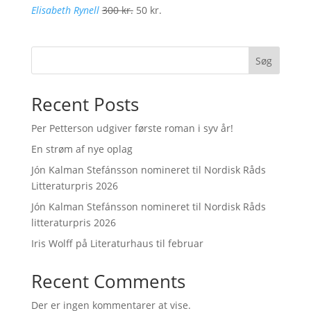
Den
Den
Elisabeth Rynell
300
kr.
50
kr.
oprindelige
aktuelle
pris
pris
var:
er:
Søg
300 kr..
50 kr..
Recent Posts
Per Petterson udgiver første roman i syv år!
En strøm af nye oplag
Jón Kalman Stefánsson nomineret til Nordisk Råds
Litteraturpris 2026
Jón Kalman Stefánsson nomineret til Nordisk Råds
litteraturpris 2026
Iris Wolff på Literaturhaus til februar
Recent Comments
Der er ingen kommentarer at vise.