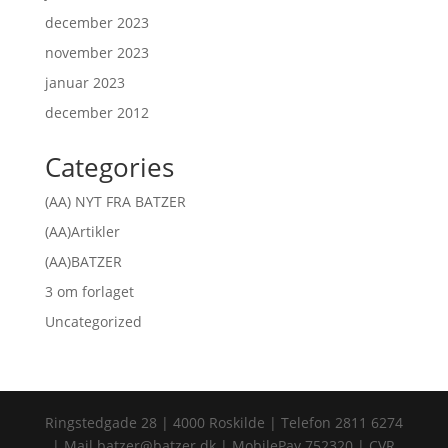
december 2023
november 2023
januar 2023
december 2012
Categories
(AA) NYT FRA BATZER
(AA)Artikler
(AA)BATZER
3 om forlaget
Uncategorized
Ringstedgade 28 | 4000 Roskilde | Telefon 2811 6274
| Mail batzer@batzer.dk | MobilePay 752320 | CVR