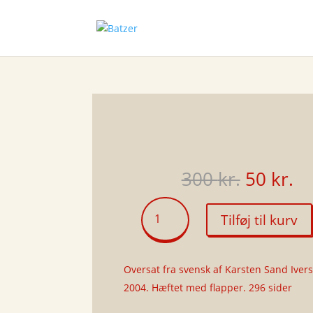
Den
D
300
kr.
50
kr.
oprinde
ak
pris
pr
Hohaj
Tilføj til kurv
var:
er
antal
300 kr..
50
Oversat fra svensk af Karsten Sand Iver
2004. Hæftet med flapper. 296 sider