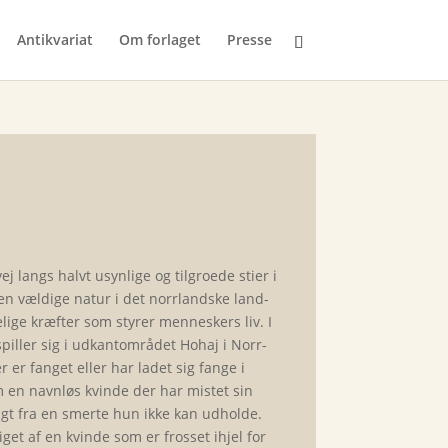
Antikvariat
Om forlaget
Presse
ej langs halvt usynlige og tilgroede stier i
 den vældige natur i det norrlandske land­
ige kræfter som styrer men­ne­skers liv. I
spiller sig i udkantområdet Hohaj i Norr­­
er fanget eller har ladet sig fange i
 en navnløs kvinde der har mistet sin
ugt fra en smerte hun ikke kan udholde.
get af en kvinde som er frosset ihjel for