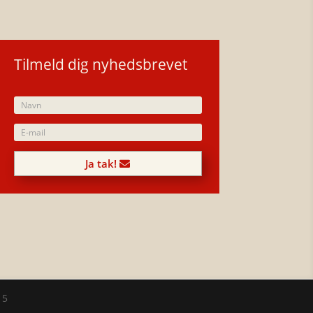
Tilmeld dig nyhedsbrevet
Ja tak!
15