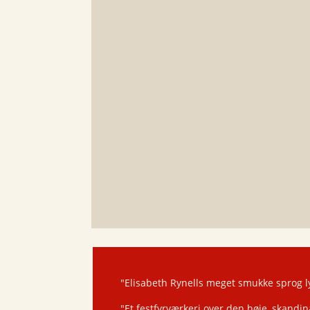
"Elisabeth Rynells meget smukke sprog l
"Et festfyrværkeri over den høje, skandi