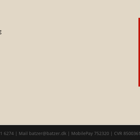
Katalog 2023
g
11 6274 | Mail batzer@batzer.dk | MobilePay 752320 | CVR 850036