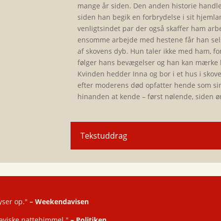
mange år siden. Den anden historie handle
siden han begik en forbrydelse i sit hjeml
venligtsindet par der også skaffer ham arbe
ensomme ar­bejde med hestene får han se
af skovens dyb. Hun taler ikke med ham, fo
følger hans bevægelser og han kan mærke h
Kvinden hedder Inna og bor i et hus i skov
efter moderens død opfatter hende som si
hinanden at kende – først nølende, siden ø
Tekstuddrag
yser op."
–
Weekendavisen
naviske nattehimmel."
–
Politiken