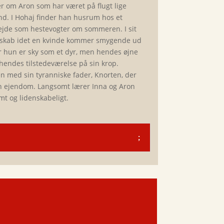
r om Aron som har været på flugt lige
and. I Hohaj finder han husrum hos et
jde som heste­­vog­ter om sommeren. I sit
lskab idet en kvinde kommer smygende ud
r hun er sky som et dyr, men hendes øjne
en­des tilstedeværelse på sin krop.
en med sin tyranniske fader, Knorten, der
n ejendom. Langsomt lærer Inna og Aron
mt og lidenskabeligt.