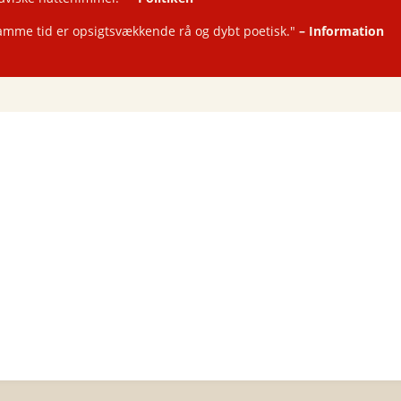
amme tid er opsigtsvækkende rå og dybt poetisk."
–
Information