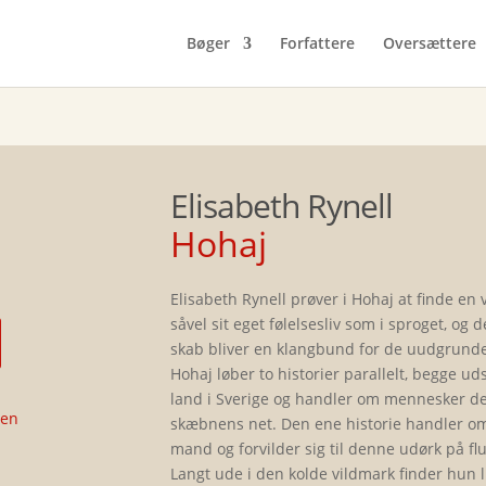
Bøger
Forfattere
Oversættere
Elisabeth Rynell
Hohaj
en
lige
tuelle
Elisabeth Rynell prøver i Hohaj at finde en v
is
såvel sit eget følelsesliv som i sproget, og
:
skab bliver en klang­bund for de uudgrundel
 kr..
Hohaj løber to historier parallelt, begge ud
land i Sverige og handler om mennesker der 
sen
skæbnens net. Den ene historie handler om
mand og forvilder sig til denne udørk på fl
Langt ude i den kolde vildmark finder hun li