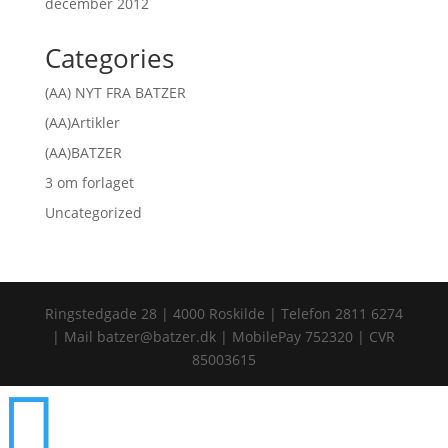
december 2012
Categories
(AA) NYT FRA BATZER
(AA)Artikler
(AA)BATZER
3 om forlaget
Uncategorized
Ringstedgade 28 | 4000 Roskilde | Telefon 2811 6274
| Mail batzer@batzer.dk | MobilePay 752320 | CVR
85003615
