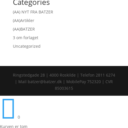
Categories
(AA) NYT FRA BATZER
(AA)Artikler
(AA)BATZER
3 om forlaget
Uncategorized
Ringstedgade 28 | 4000 Roskilde | Telefon 2811 6274
| Mail batzer@batzer.dk | MobilePay 752320 | CVR
85003615

0
Kurven er tom