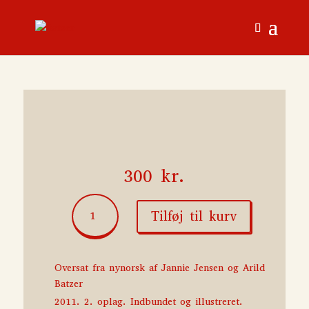
300
kr.
Tonje
Tilføj til kurv
Glimmerdal
antal
Oversat fra nynorsk af Jannie Jensen og Arild
Batzer
2011. 2. oplag. Indbundet og illustreret.