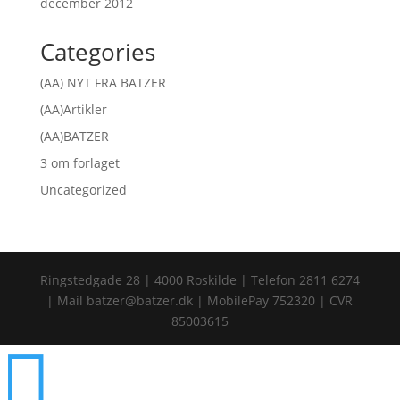
december 2012
Categories
(AA) NYT FRA BATZER
(AA)Artikler
(AA)BATZER
3 om forlaget
Uncategorized
Ringstedgade 28 | 4000 Roskilde | Telefon 2811 6274
| Mail batzer@batzer.dk | MobilePay 752320 | CVR
85003615
