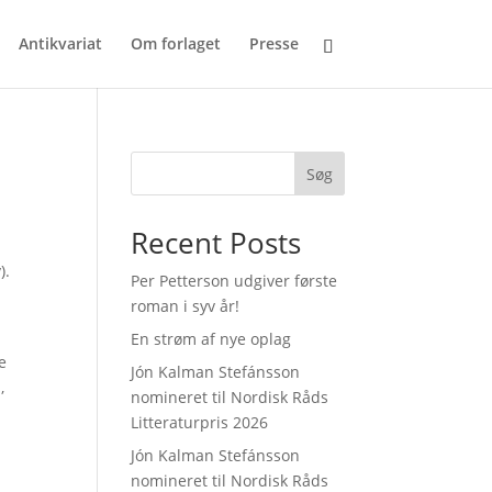
Antikvariat
Om forlaget
Presse
Søg
Recent Posts
).
Per Petterson udgiver første
roman i syv år!
En strøm af nye oplag
e
Jón Kalman Stefánsson
,
nomineret til Nordisk Råds
Litteraturpris 2026
Jón Kalman Stefánsson
nomineret til Nordisk Råds