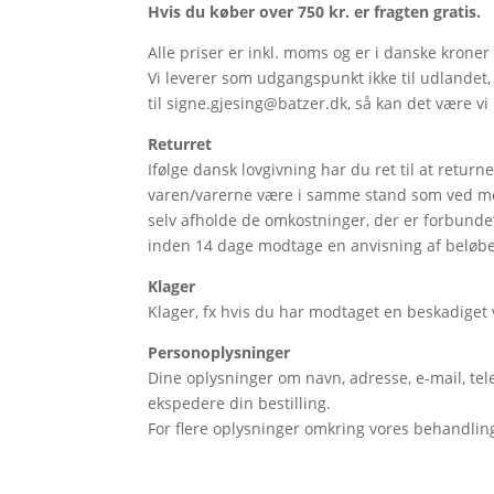
Hvis du køber over 750 kr. er fragten gratis.
Alle priser er inkl. moms og er i danske kroner
Vi leverer som udgangspunkt ikke til udlandet,
til signe.gjesing@batzer.dk, så kan det være vi k
Returret
Ifølge dansk lovgivning har du ret til at retur
varen/varerne være i samme stand som ved mo
selv afholde de omkostninger, der er forbunde
inden 14 dage modtage en anvisning af beløbet
Klager
Klager, fx hvis du har modtaget en beskadiget
Personoplysninger
Dine oplysninger om navn, adresse, e-mail, tel
ekspedere din bestilling.
For flere oplysninger omkring vores behandling