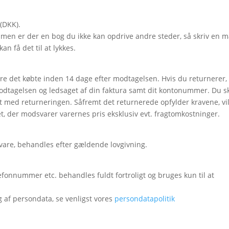
 (DKK).
 men er der en bog du ikke kan opdrive andre steder, så skriv en m
an få det til at lykkes.
nere det købte inden 14 dage efter modtagelsen. Hvis du returnerer, 
dtagelsen og ledsaget af din faktura samt dit kontonummer. Du s
t med returneringen. Såfremt det returnerede opfylder kravene, vi
, der modsvarer varernes pris eksklusiv evt. fragtomkostninger.
 vare, behandles efter gældende lovgivning.
efonnummer etc. behandles fuldt fortroligt og bruges kun til at
 af persondata, se venligst vores
persondatapolitik