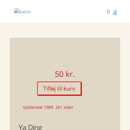
50
kr.
Tilføj til kurv
Røde
Drømme
antal
Gyldendal 1989. 261 sider
Ya Ding