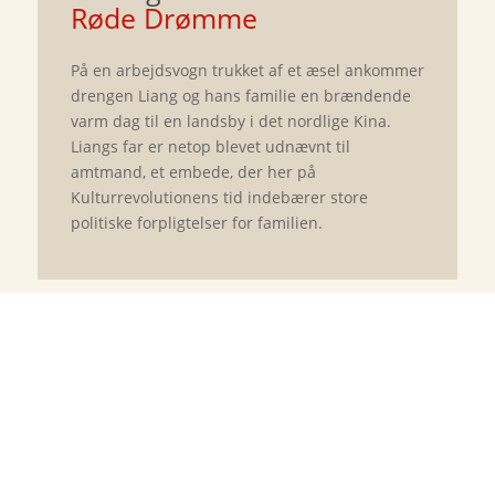
Røde Drømme
På en arbejdsvogn trukket af et æsel ankommer
drengen Liang og hans familie en brændende
varm dag til en landsby i det nordlige Kina.
Liangs far er netop blevet udnævnt til
amtmand, et embede, der her på
Kulturrevolutionens tid indebærer store
politiske forpligtelser for familien.
Flaskepost fra P
Jussi Adler-Olsen
75
kr.